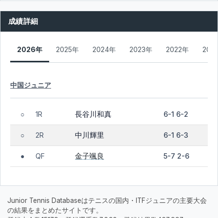
成績詳細
2026年
2025年
2024年
2023年
2022年
202
中国ジュニア
長谷川和真
1R
6-1 6-2
○
中川輝里
2R
6-1 6-3
○
金子颯良
QF
5-7 2-6
●
Junior Tennis Databaseはテニスの国内・ITFジュニアの主要大会
の結果をまとめたサイトです。