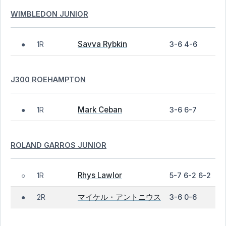
WIMBLEDON JUNIOR
Savva Rybkin
1R
3-6 4-6
●
J300 ROEHAMPTON
Mark Ceban
1R
3-6 6-7
●
ROLAND GARROS JUNIOR
Rhys Lawlor
1R
5-7 6-2 6-2
○
マイケル・アントニウス
2R
3-6 0-6
●