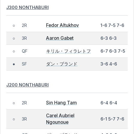
J300 NONTHABURI
Fedor Altukhov
2R
1-6 7-5 7-6
○
Aaron Gabet
3R
6-3 6-3
○
キリル・フィラレトフ
QF
6-7 6-3 7-5
○
ダン・ブランド
SF
3-6 4-6
●
J200 NONTHABURI
Sin Hang Tam
2R
6-4 6-4
○
Carel Aubriel
3R
6-1 5-7 7-6
○
Ngounoue