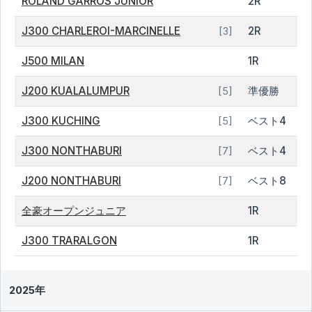
ROLAND GARROS JUNIOR
2R
J300 CHARLEROI-MARCINELLE
2R
[3]
J500 MILAN
1R
J200 KUALALUMPUR
準優勝
[5]
J300 KUCHING
ベスト4
[5]
J300 NONTHABURI
ベスト4
[7]
J200 NONTHABURI
ベスト8
[7]
全豪オープンジュニア
1R
J300 TRARALGON
1R
2025年