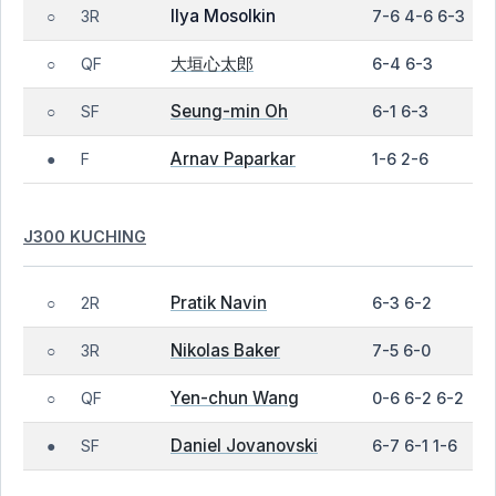
Ilya Mosolkin
3R
7-6 4-6 6-3
○
大垣心太郎
QF
6-4 6-3
○
Seung-min Oh
SF
6-1 6-3
○
Arnav Paparkar
F
1-6 2-6
●
J300 KUCHING
Pratik Navin
2R
6-3 6-2
○
Nikolas Baker
3R
7-5 6-0
○
Yen-chun Wang
QF
0-6 6-2 6-2
○
Daniel Jovanovski
SF
6-7 6-1 1-6
●