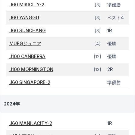
J60 MIKICITY-2
準優勝
[3]
J60 YANGGU
ベスト4
[3]
J60 SUNCHANG
1R
[3]
MUFGジュニア
優勝
[4]
J100 CANBERRA
優勝
[12]
J100 MORNINGTON
2R
[13]
J60 SINGAPORE-2
準優勝
2024年
J60 MANILACITY-2
1R