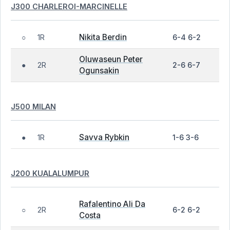
J300 CHARLEROI-MARCINELLE
Nikita Berdin
1R
6-4 6-2
○
Oluwaseun Peter
2R
2-6 6-7
●
Ogunsakin
J500 MILAN
Savva Rybkin
1R
1-6 3-6
●
J200 KUALALUMPUR
Rafalentino Ali Da
2R
6-2 6-2
○
Costa