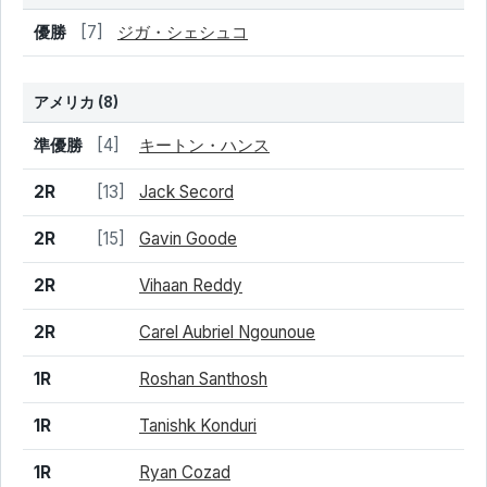
結果
シード
選手名
優勝
[7]
ジガ・シェシュコ
アメリカ
(8)
結果
シード
選手名
準優勝
[4]
キートン・ハンス
2R
[13]
Jack Secord
2R
[15]
Gavin Goode
2R
Vihaan Reddy
2R
Carel Aubriel Ngounoue
1R
Roshan Santhosh
1R
Tanishk Konduri
1R
Ryan Cozad