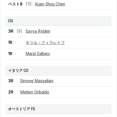
結果
シード
選手名
ベスト8
[11]
Kuan-Shou Chen
(3)
結果
シード
選手名
3R
[9]
Savva Rybkin
1R
キリル・フィラレトフ
1R
Marat Salbiev
イタリア
(2)
結果
シード
選手名
3R
Simone Massellani
2R
Matteo Gribaldo
オーストリア
(1)