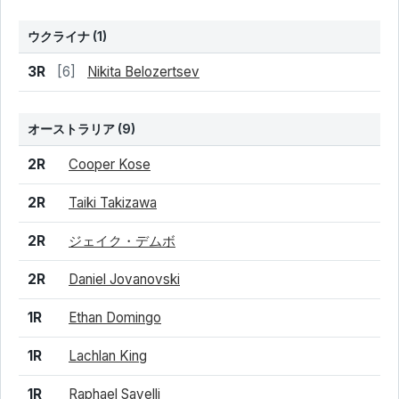
ウクライナ
(1)
結果
シード
選手名
3R
[6]
Nikita Belozertsev
オーストラリア
(9)
結果
シード
選手名
2R
Cooper Kose
2R
Taiki Takizawa
2R
ジェイク・デムボ
2R
Daniel Jovanovski
1R
Ethan Domingo
1R
Lachlan King
1R
Raphael Savelli