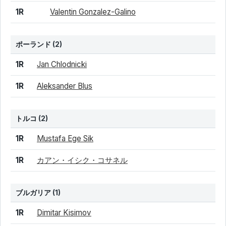
1R
Valentin Gonzalez-Galino
ポーランド
(2)
結果
シード
選手名
1R
Jan Chlodnicki
1R
Aleksander Blus
トルコ
(2)
結果
シード
選手名
1R
Mustafa Ege Sik
1R
カアン・イシク・コサネル
ブルガリア
(1)
結果
シード
選手名
1R
Dimitar Kisimov