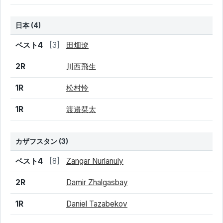
日本 (4)
結果
シード
選手名
ベスト4
[3]
田畑遼
2R
川西飛生
1R
松村怜
1R
渡邉栞太
カザフスタン
(3)
結果
シード
選手名
ベスト4
[8]
Zangar Nurlanuly
2R
Damir Zhalgasbay
1R
Daniel Tazabekov