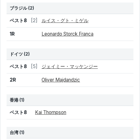
ブラジル
(2)
結果
シード
選手名
ベスト8
[2]
ルイス・グト・ミゲル
1R
Leonardo Storck Franca
ドイツ
(2)
結果
シード
選手名
ベスト8
[5]
ジェイミー・マッケンジー
2R
Oliver Majdandzic
香港
(1)
結果
シード
選手名
ベスト8
Kai Thompson
台湾
(1)