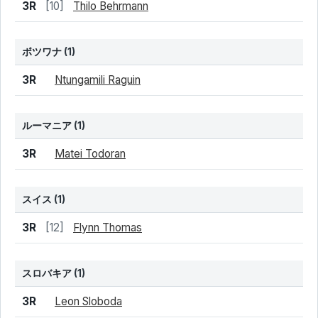
結果
シード
選手名
3R
[10]
Thilo Behrmann
ボツワナ
(1)
結果
シード
選手名
3R
Ntungamili Raguin
ルーマニア
(1)
結果
シード
選手名
3R
Matei Todoran
スイス
(1)
結果
シード
選手名
3R
[12]
Flynn Thomas
スロバキア
(1)
結果
シード
選手名
3R
Leon Sloboda