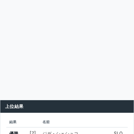
上位結果
シード
所属
結果
名前
優勝
[7]
ジガ・シェシュコ
SLO