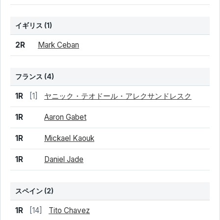
イギリス
(1)
結果
シード
選手名
2R
Mark Ceban
フランス
(4)
結果
シード
選手名
1R
[1]
ヤニック・テオドール・アレクサンドレスク
1R
Aaron Gabet
1R
Mickael Kaouk
1R
Daniel Jade
スペイン
(2)
結果
シード
選手名
1R
[14]
Tito Chavez