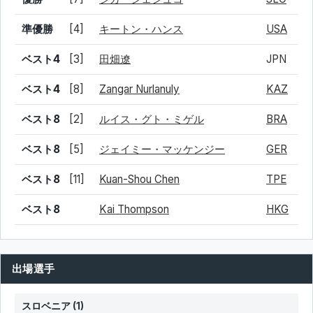
準優勝
[4]
キートン・ハンス
USA
ベスト4
[3]
田畑遼
JPN
ベスト4
[8]
Zangar Nurlanuly
KAZ
ベスト8
[2]
ルイス・グト・ミゲル
BRA
ベスト8
[5]
ジェイミー・マッケンジー
GER
ベスト8
[11]
Kuan-Shou Chen
TPE
ベスト8
Kai Thompson
HKG
出場選手
スロベニア
(1)