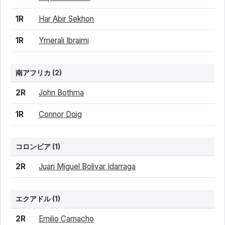
1R
Har Abir Sekhon
1R
Ymerali Ibraimi
南アフリカ
(2)
結果
シード
選手名
2R
John Bothma
1R
Connor Doig
コロンビア
(1)
結果
シード
選手名
2R
Juan Miguel Bolivar Idarraga
エクアドル
(1)
結果
シード
選手名
2R
Emilio Camacho