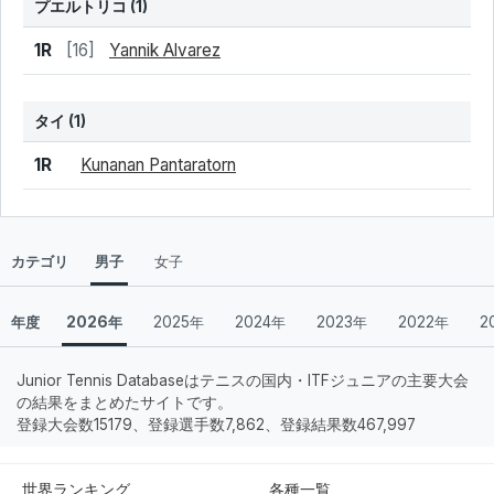
プエルトリコ
(1)
結果
シード
選手名
1R
[16]
Yannik Alvarez
タイ
(1)
結果
シード
選手名
1R
Kunanan Pantaratorn
カテゴリ
男子
女子
年度
2026年
2025年
2024年
2023年
2022年
2
Junior Tennis Databaseはテニスの国内・ITFジュニアの主要大会
の結果をまとめたサイトです。
登録大会数15179、登録選手数7,862、登録結果数467,997
世界ランキング
各種一覧