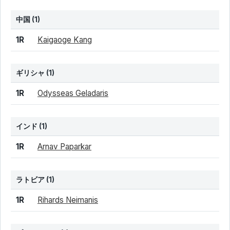
中国
(1)
結果
シード
選手名
1R
Kaigaoge Kang
ギリシャ
(1)
結果
シード
選手名
1R
Odysseas Geladaris
インド
(1)
結果
シード
選手名
1R
Arnav Paparkar
ラトビア
(1)
結果
シード
選手名
1R
Rihards Neimanis