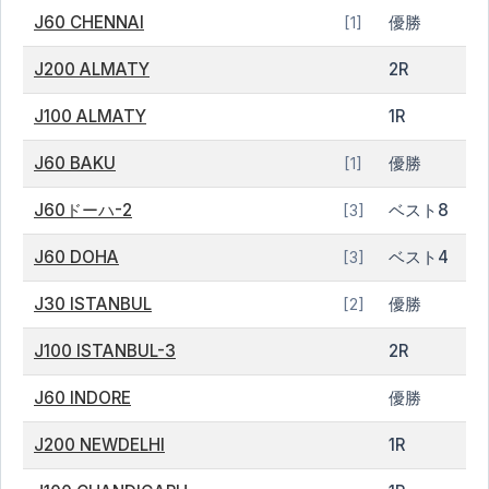
J60 CHENNAI
優勝
[1]
J200 ALMATY
2R
J100 ALMATY
1R
J60 BAKU
優勝
[1]
J60ドーハ-2
ベスト8
[3]
J60 DOHA
ベスト4
[3]
J30 ISTANBUL
優勝
[2]
J100 ISTANBUL-3
2R
J60 INDORE
優勝
J200 NEWDELHI
1R