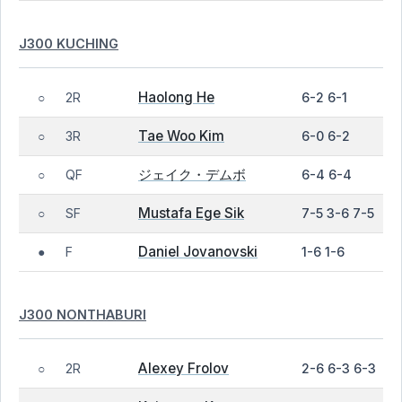
J300 KUCHING
Haolong He
2R
6-2 6-1
○
Tae Woo Kim
3R
6-0 6-2
○
ジェイク・デムボ
QF
6-4 6-4
○
Mustafa Ege Sik
SF
7-5 3-6 7-5
○
Daniel Jovanovski
F
1-6 1-6
●
J300 NONTHABURI
Alexey Frolov
2R
2-6 6-3 6-3
○