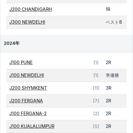
J200 CHANDIGARH
1R
J300 NEWDELHI
ベスト8
2024年
J100 PUNE
2R
[1]
J100 NEWDELHI
準優勝
[1]
J200 SHYMKENT
3R
[11]
J200 FERGANA
2R
[7]
J100 FERGANA-2
2R
[2]
J100 KUALALUMPUR
2R
[5]