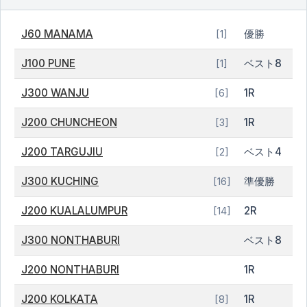
J60 MANAMA
優勝
[1]
J100 PUNE
ベスト8
[1]
J300 WANJU
1R
[6]
J200 CHUNCHEON
1R
[3]
J200 TARGUJIU
ベスト4
[2]
J300 KUCHING
準優勝
[16]
J200 KUALALUMPUR
2R
[14]
J300 NONTHABURI
ベスト8
J200 NONTHABURI
1R
J200 KOLKATA
1R
[8]