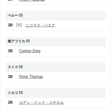
ペルー
(1)
結果
シード
選手名
3R
[16]
ニコラス・バエナ
南アフリカ
(1)
結果
シード
選手名
3R
Connor Doig
スイス
(1)
結果
シード
選手名
3R
Flynn Thomas
トルコ
(1)
結果
シード
選手名
3R
カアン・イシク・コサネル