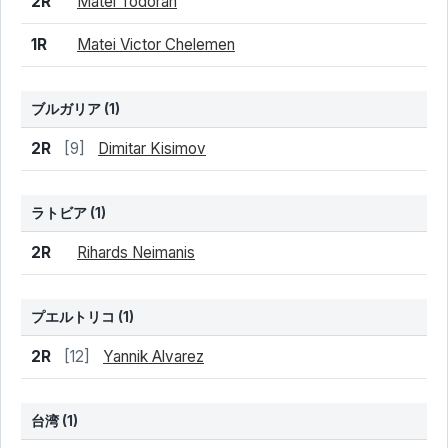
結果
シード
選手名
2R
Matei Todoran
1R
Matei Victor Chelemen
ブルガリア
(1)
結果
シード
選手名
2R
[9]
Dimitar Kisimov
ラトビア
(1)
結果
シード
選手名
2R
Rihards Neimanis
プエルトリコ
(1)
結果
シード
選手名
2R
[12]
Yannik Alvarez
台湾
(1)