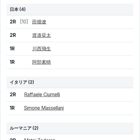
日本 (4)
結果
シード
選手名
2R
[10]
田畑遼
2R
渡邉栞太
1R
川西飛生
1R
阿部素晴
イタリア
(2)
結果
シード
選手名
2R
Raffaele Ciurnelli
1R
Simone Massellani
ルーマニア
(2)