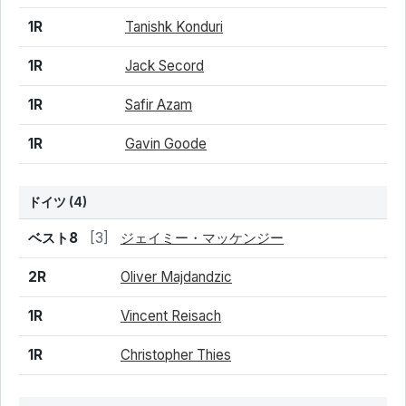
1R
Tanishk Konduri
1R
Jack Secord
1R
Safir Azam
1R
Gavin Goode
ドイツ
(4)
結果
シード
選手名
ベスト8
[3]
ジェイミー・マッケンジー
2R
Oliver Majdandzic
1R
Vincent Reisach
1R
Christopher Thies