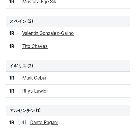
1R
Mustafa Ege Sik
スペイン
(2)
結果
シード
選手名
1R
Valentin Gonzalez-Galino
1R
Tito Chavez
イギリス
(2)
結果
シード
選手名
1R
Mark Ceban
1R
Rhys Lawlor
アルゼンチン
(1)
結果
シード
選手名
1R
[14]
Dante Pagani