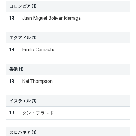
コロンビア
(1)
結果
シード
選手名
1R
Juan Miguel Bolivar Idarraga
エクアドル
(1)
結果
シード
選手名
1R
Emilio Camacho
香港
(1)
結果
シード
選手名
1R
Kai Thompson
イスラエル
(1)
結果
シード
選手名
1R
ダン・ブランド
スロバキア
(1)