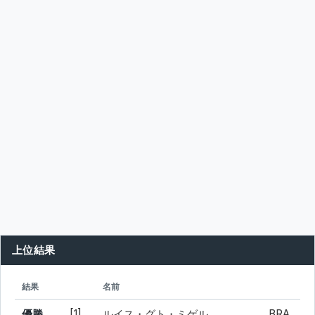
上位結果
シード
所属
結果
名前
優勝
[1]
ルイス・グト・ミゲル
BRA