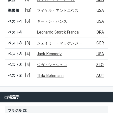
準優勝
[13]
マイケル・アントニウス
USA
ベスト4
[6]
キートン・ハンス
USA
ベスト4
Leonardo Storck Franca
BRA
ベスト8
[3]
ジェイミー・マッケンジー
GER
ベスト8
[4]
Jack Kennedy
USA
ベスト8
[5]
ジガ・シェシュコ
SLO
ベスト8
[7]
Thilo Behrmann
AUT
出場選手
ブラジル
(3)