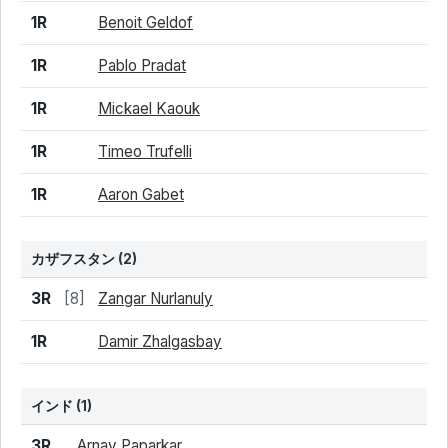
1R
Benoit Geldof
1R
Pablo Pradat
1R
Mickael Kaouk
1R
Timeo Trufelli
1R
Aaron Gabet
カザフスタン
(2)
結果
シード
選手名
3R
[8]
Zangar Nurlanuly
1R
Damir Zhalgasbay
インド
(1)
結果
シード
選手名
3R
Arnav Paparkar