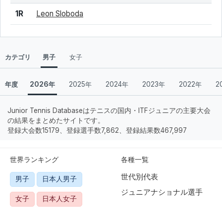
結果
シード
選手名
1R
Leon Sloboda
カテゴリ
男子
女子
年度
2026年
2025年
2024年
2023年
2022年
2
Junior Tennis Databaseはテニスの国内・ITFジュニアの主要大会
の結果をまとめたサイトです。
登録大会数15179、登録選手数7,862、登録結果数467,997
世界ランキング
各種一覧
世代別代表
男子
日本人男子
ジュニアナショナル選手
女子
日本人女子