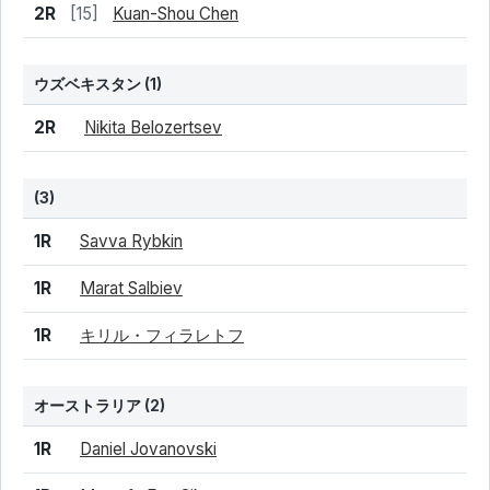
結果
シード
選手名
2R
[15]
Kuan-Shou Chen
ウズベキスタン
(1)
結果
シード
選手名
2R
Nikita Belozertsev
(3)
結果
シード
選手名
1R
Savva Rybkin
1R
Marat Salbiev
1R
キリル・フィラレトフ
オーストラリア
(2)
結果
シード
選手名
1R
Daniel Jovanovski