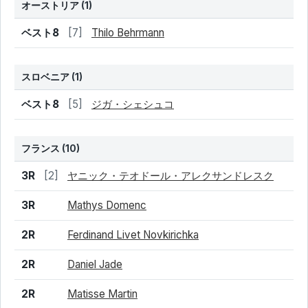
オーストリア
(1)
結果
シード
選手名
ベスト8
[7]
Thilo Behrmann
スロベニア
(1)
結果
シード
選手名
ベスト8
[5]
ジガ・シェシュコ
フランス
(10)
結果
シード
選手名
3R
[2]
ヤニック・テオドール・アレクサンドレスク
3R
Mathys Domenc
2R
Ferdinand Livet Novkirichka
2R
Daniel Jade
2R
Matisse Martin