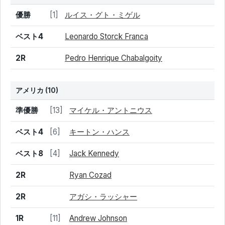
結果
シード
選手名
優勝
[1]
ルイス・グト・ミゲル
ベスト4
Leonardo Storck Franca
2R
Pedro Henrique Chabalgoity
アメリカ
(10)
結果
シード
選手名
準優勝
[13]
マイケル・アントニウス
ベスト4
[6]
キートン・ハンス
ベスト8
[4]
Jack Kennedy
2R
Ryan Cozad
2R
アガシ・ラッシャー
1R
[11]
Andrew Johnson