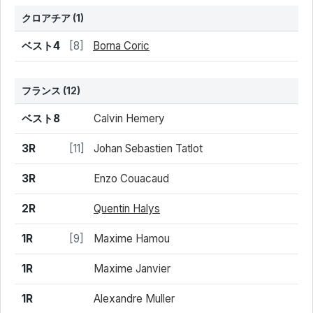
クロアチア
(1)
結果
シード
選手名
ベスト4
[8]
Borna Coric
フランス
(12)
結果
シード
選手名
ベスト8
Calvin Hemery
3R
[11]
Johan Sebastien Tatlot
3R
Enzo Couacaud
2R
Quentin Halys
1R
[9]
Maxime Hamou
1R
Maxime Janvier
1R
Alexandre Muller