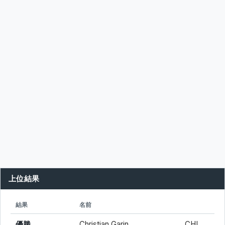
上位結果
シード
所属
結果
名前
優勝
Christian Garin
CHI