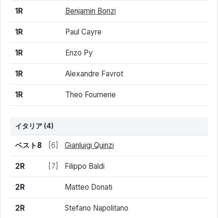
1R
Benjamin Bonzi
1R
Paul Cayre
1R
Enzo Py
1R
Alexandre Favrot
1R
Theo Fournerie
イタリア
(4)
結果
シード
選手名
ベスト8
[6]
Gianluigi Quinzi
2R
[7]
Filippo Baldi
2R
Matteo Donati
2R
Stefano Napolitano