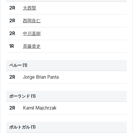
結果
シード
選手名
2R
大西賢
2R
西岡良仁
2R
中川直樹
1R
斉藤貴史
ペルー
(1)
結果
シード
選手名
2R
Jorge Brian Panta
ポーランド
(1)
結果
シード
選手名
2R
Kamil Majchrzak
ポルトガル
(1)