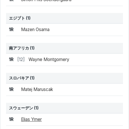
エジプト
(1)
結果
シード
選手名
1R
Mazen Osama
南アフリカ
(1)
結果
シード
選手名
1R
[12]
Wayne Montgomery
スロバキア
(1)
結果
シード
選手名
1R
Matej Maruscak
スウェーデン
(1)
結果
シード
選手名
1R
Elias Ymer