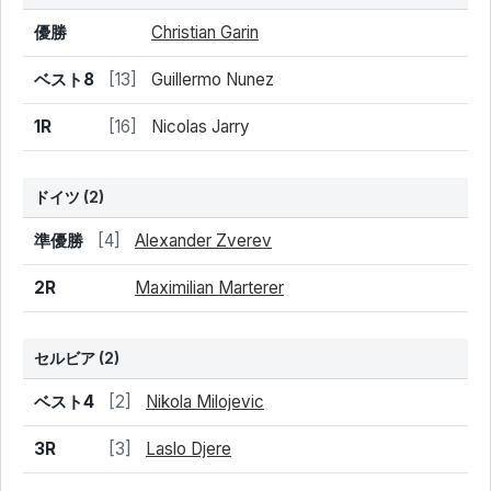
結果
シード
選手名
優勝
Christian Garin
ベスト8
[13]
Guillermo Nunez
1R
[16]
Nicolas Jarry
ドイツ
(2)
結果
シード
選手名
準優勝
[4]
Alexander Zverev
2R
Maximilian Marterer
セルビア
(2)
結果
シード
選手名
ベスト4
[2]
Nikola Milojevic
3R
[3]
Laslo Djere