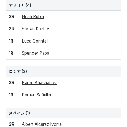
アメリカ
(4)
結果
シード
選手名
3R
Noah Rubin
2R
Stefan Kozlov
1R
Luca Corinteli
1R
Spencer Papa
ロシア
(2)
結果
シード
選手名
3R
Karen Khachanov
1R
Roman Safiullin
スペイン
(1)
結果
シード
選手名
3R
Albert Alcaraz Ivorra