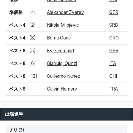
準優勝
[4]
Alexander Zverev
GER
ベスト4
[2]
Nikola Milojevic
SRB
ベスト4
[8]
Borna Coric
CRO
ベスト8
[5]
Kyle Edmund
GBR
ベスト8
[6]
Gianluigi Quinzi
ITA
ベスト8
[13]
Guillermo Nunez
CHI
ベスト8
Calvin Hemery
FRA
出場選手
チリ
(3)