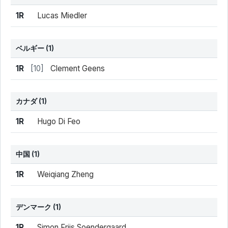
結果
シード
選手名
1R
Lucas Miedler
ベルギー
(1)
結果
シード
選手名
1R
[10]
Clement Geens
カナダ
(1)
結果
シード
選手名
1R
Hugo Di Feo
中国
(1)
結果
シード
選手名
1R
Weiqiang Zheng
デンマーク
(1)
結果
シード
選手名
1R
Simon Friis Soendergaard