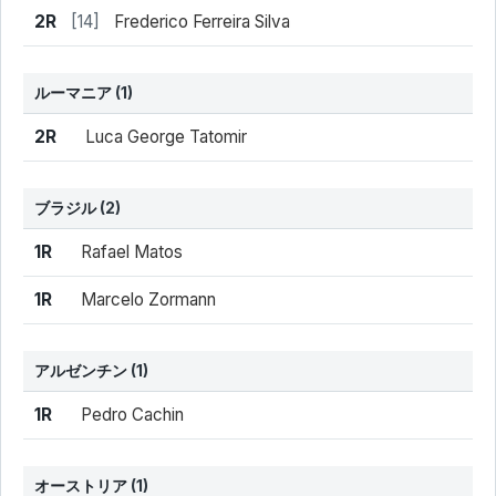
結果
シード
選手名
2R
[14]
Frederico Ferreira Silva
ルーマニア
(1)
結果
シード
選手名
2R
Luca George Tatomir
ブラジル
(2)
結果
シード
選手名
1R
Rafael Matos
1R
Marcelo Zormann
アルゼンチン
(1)
結果
シード
選手名
1R
Pedro Cachin
オーストリア
(1)