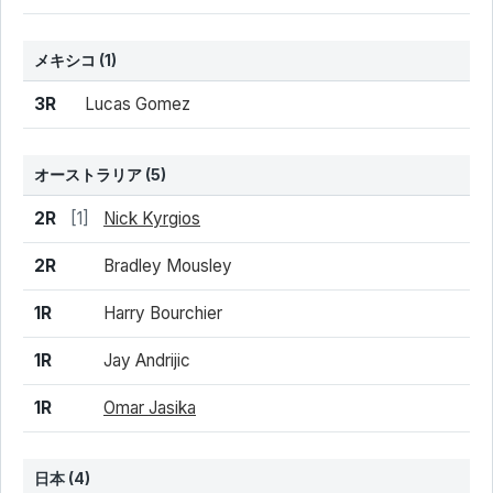
メキシコ
(1)
結果
シード
選手名
3R
Lucas Gomez
オーストラリア
(5)
結果
シード
選手名
2R
[1]
Nick Kyrgios
2R
Bradley Mousley
1R
Harry Bourchier
1R
Jay Andrijic
1R
Omar Jasika
日本 (4)