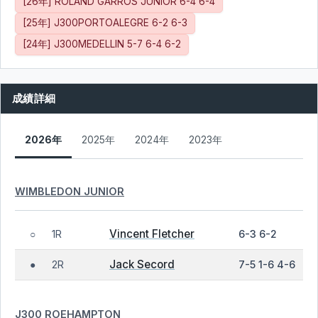
[26年] ROLAND GARROS JUNIOR 6-4 6-4
[25年] J300PORTOALEGRE 6-2 6-3
[24年] J300MEDELLIN 5-7 6-4 6-2
成績詳細
2026年
2025年
2024年
2023年
WIMBLEDON JUNIOR
Vincent Fletcher
1R
6-3 6-2
○
Jack Secord
2R
7-5 1-6 4-6
●
J300 ROEHAMPTON