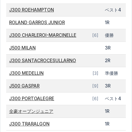
J300 ROEHAMPTON
ベスト4
ROLAND GARROS JUNIOR
1R
J300 CHARLEROI-MARCINELLE
優勝
[6]
J500 MILAN
3R
J300 SANTACROCESULLARNO
2R
J300 MEDELLIN
準優勝
[3]
J500 GASPAR
3R
[9]
J300 PORTOALEGRE
ベスト4
[6]
全豪オープンジュニア
1R
J300 TRARALGON
1R