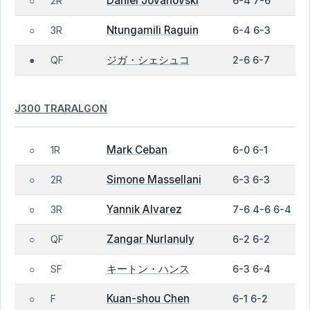
Daniel Jovanovski
2R
6-4 7-6
○
Ntungamili Raguin
3R
6-4 6-3
○
ジガ・シェシュコ
QF
2-6 6-7
●
J300 TRARALGON
Mark Ceban
1R
6-0 6-1
○
Simone Massellani
2R
6-3 6-3
○
Yannik Alvarez
3R
7-6 4-6 6-4
○
Zangar Nurlanuly
QF
6-2 6-2
○
キートン・ハンス
SF
6-3 6-4
○
Kuan-shou Chen
F
6-1 6-2
○