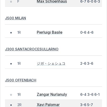
Max Schoenhaus
F
6-7 6-0 6-3
○
J500 MILAN
Pierluigi Basile
1R
0-6 4-6
●
J300 SANTACROCESULLARNO
ジガ・シェシュコ
1R
2-6 3-6
●
J500 OFFENBACH
Zangar Nurlanuly
1R
6-4 3-6 6-1
○
Xavi Palomar
2R
3-6 5-7
●