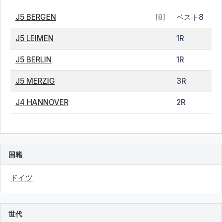
J5 BERGEN
ベスト8
[8]
J5 LEIMEN
1R
J5 BERLIN
1R
J5 MERZIG
3R
J4 HANNOVER
2R
国籍
ドイツ
世代