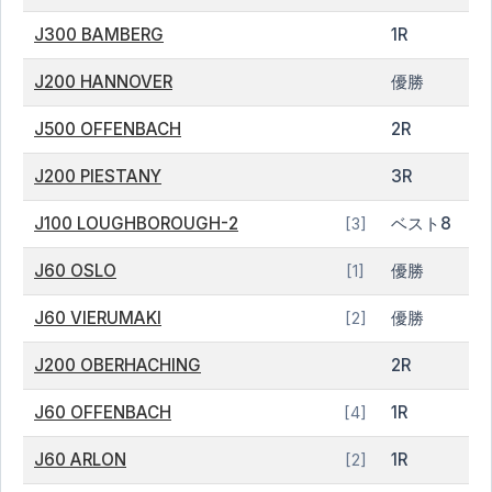
J300 BAMBERG
1R
J200 HANNOVER
優勝
J500 OFFENBACH
2R
J200 PIESTANY
3R
J100 LOUGHBOROUGH-2
ベスト8
[3]
J60 OSLO
優勝
[1]
J60 VIERUMAKI
優勝
[2]
J200 OBERHACHING
2R
J60 OFFENBACH
1R
[4]
J60 ARLON
1R
[2]