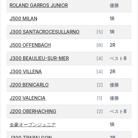
ROLAND GARROS JUNIOR
優勝
J500 MILAN
1R
J300 SANTACROCESULLARNO
1R
[5]
J500 OFFENBACH
2R
[8]
J300 BEAULIEU-SUR-MER
ベスト8
[4]
J300 VILLENA
2R
[4]
J200 BENICARLO
優勝
[2]
J200 VALENCIA
優勝
[1]
J200 OBERHACHING
ベスト8
[2]
全豪オープンジュニア
1R
J300 TRARALGON
2R