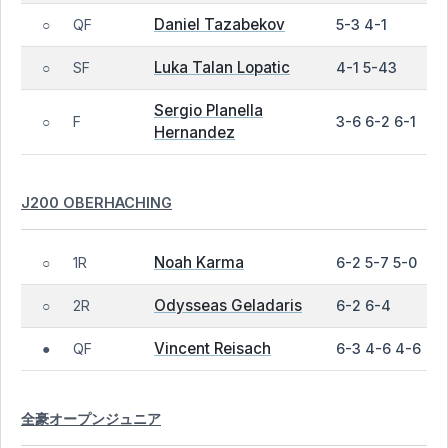
Daniel Tazabekov
QF
5-3 4-1
○
Luka Talan Lopatic
SF
4-1 5-43
○
Sergio Planella
F
3-6 6-2 6-1
○
Hernandez
J200 OBERHACHING
Noah Karma
1R
6-2 5-7 5-0
○
Odysseas Geladaris
2R
6-2 6-4
○
Vincent Reisach
QF
6-3 4-6 4-6
●
全豪オープンジュニア