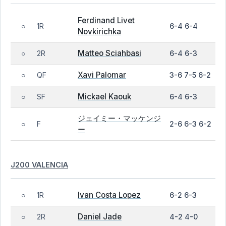
Ferdinand Livet
1R
6-4 6-4
○
Novkirichka
Matteo Sciahbasi
2R
6-4 6-3
○
Xavi Palomar
QF
3-6 7-5 6-2
○
Mickael Kaouk
SF
6-4 6-3
○
ジェイミー・マッケンジ
F
2-6 6-3 6-2
○
ー
J200 VALENCIA
Ivan Costa Lopez
1R
6-2 6-3
○
Daniel Jade
2R
4-2 4-0
○