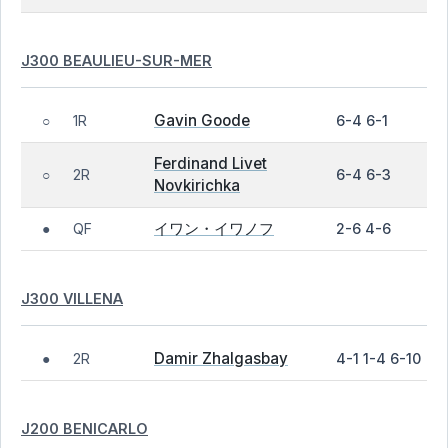
J300 BEAULIEU-SUR-MER
Gavin Goode
1R
6-4 6-1
○
Ferdinand Livet
2R
6-4 6-3
○
Novkirichka
イワン・イワノフ
QF
2-6 4-6
●
J300 VILLENA
Damir Zhalgasbay
2R
4-1 1-4 6-10
●
J200 BENICARLO