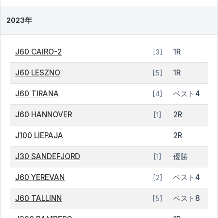
2023年
J60 CAIRO-2
1R
[3]
J60 LESZNO
1R
[5]
J60 TIRANA
ベスト4
[4]
J60 HANNOVER
2R
[1]
J100 LIEPAJA
2R
J30 SANDEFJORD
優勝
[1]
J60 YEREVAN
ベスト4
[2]
J60 TALLINN
ベスト8
[5]