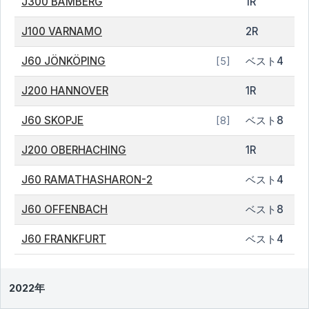
J300 BAMBERG
1R
J100 VARNAMO
2R
J60 JÖNKÖPING
ベスト4
[5]
J200 HANNOVER
1R
J60 SKOPJE
ベスト8
[8]
J200 OBERHACHING
1R
J60 RAMATHASHARON-2
ベスト4
J60 OFFENBACH
ベスト8
J60 FRANKFURT
ベスト4
2022年