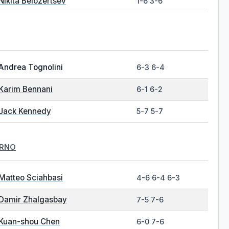
Nikita Belozertsev
1-6 3-6
Andrea Tognolini
6-3 6-4
Karim Bennani
6-1 6-2
Jack Kennedy
5-7 5-7
ARNO
Matteo Sciahbasi
4-6 6-4 6-3
Damir Zhalgasbay
7-5 7-6
Kuan-shou Chen
6-0 7-6