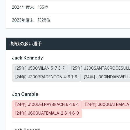
2024年度末
155位
2023年度末
1328位
対戦の多い選手
Jack Kennedy
[25年] J500MILAN 5-7 5-7
[25年] J300SANTACROCESULLA
[24年] J300BRADENTON 4-6 1-6
[24年] J300INDIANWELLS
Jon Gamble
[24年] J100DELRAYBEACH 6-1 6-1
[24年] J60GUATEMALA 
[24年] J60GUATEMALA-2 6-4 6-3