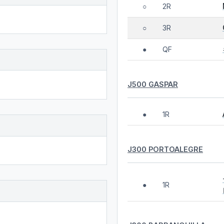
2R
○
3R
○
QF
●
J500 GASPAR
1R
●
J300 PORTOALEGRE
1R
●