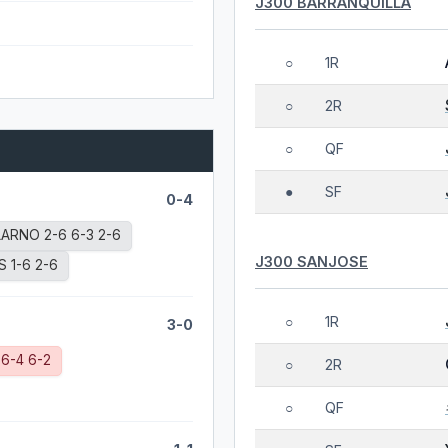
J300 BARRANQUILLA
1R
○
2R
○
QF
○
SF
●
0-4
RNO 2-6 6-3 2-6
J300 SANJOSE
 1-6 2-6
1R
○
3-0
6-4 6-2
2R
○
QF
○