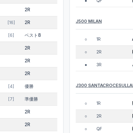
QF
●
2R
J500 MILAN
2R
[16]
ベスト8
[6]
1R
○
2R
2R
○
2R
3R
●
2R
J300 SANTACROCESULL
優勝
[4]
準優勝
[7]
1R
○
2R
2R
○
2R
QF
○