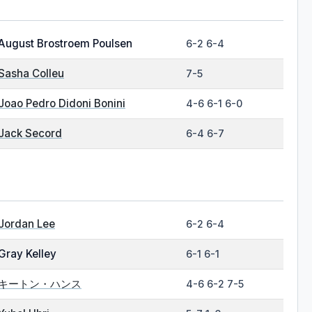
August Brostroem Poulsen
6-2 6-4
Sasha Colleu
7-5
Joao Pedro Didoni Bonini
4-6 6-1 6-0
Jack Secord
6-4 6-7
Jordan Lee
6-2 6-4
Gray Kelley
6-1 6-1
キートン・ハンス
4-6 6-2 7-5