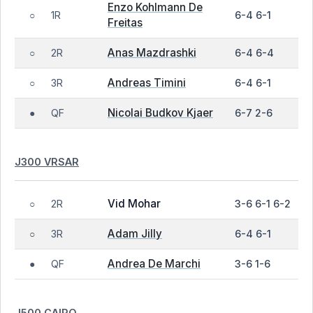
Enzo Kohlmann De
1R
6-4 6-1
○
Freitas
Anas Mazdrashki
2R
6-4 6-4
○
Andreas Timini
3R
6-4 6-1
○
Nicolai Budkov Kjaer
QF
6-7 2-6
●
J300 VRSAR
Vid Mohar
2R
3-6 6-1 6-2
○
Adam Jilly
3R
6-4 6-1
○
Andrea De Marchi
QF
3-6 1-6
●
J500 CAIRO