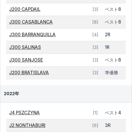
J200 CAPDAIL
ベスト8
[3]
J300 CASABLANCA
ベスト8
[8]
J300 BARRANQUILLA
2R
[4]
J300 SALINAS
1R
[3]
J300 SANJOSE
ベスト8
[3]
J200 BRATISLAVA
準優勝
[3]
2022年
J4 PSZCZYNA
ベスト4
[1]
J2 NONTHABURI
3R
[6]