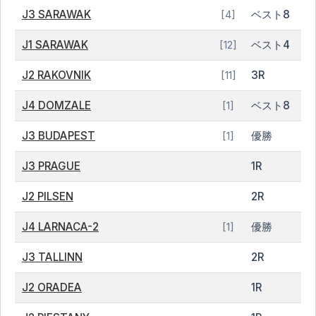
J3 SARAWAK
ベスト8
[4]
J1 SARAWAK
ベスト4
[12]
J2 RAKOVNIK
3R
[11]
J4 DOMZALE
ベスト8
[1]
J3 BUDAPEST
優勝
[1]
J3 PRAGUE
1R
J2 PILSEN
2R
J4 LARNACA-2
優勝
[1]
J3 TALLINN
2R
J2 ORADEA
1R