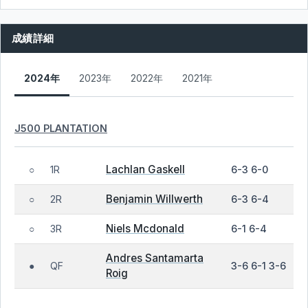
成績詳細
2024年
2023年
2022年
2021年
J500 PLANTATION
Lachlan Gaskell
1R
6-3 6-0
○
Benjamin Willwerth
2R
6-3 6-4
○
Niels Mcdonald
3R
6-1 6-4
○
Andres Santamarta
QF
3-6 6-1 3-6
●
Roig