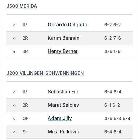
J500 MERIDA
Gerardo Delgado
1R
6-2 6-2
○
Karim Bennani
2R
6-2 7-6
○
Henry Bernet
3R
4-6 1-6
●
J200 VILLINGEN-SCHWENNINGEN
Sebastian Eie
1R
6-4 6-4
○
Marat Salbiev
2R
6-1 6-2
○
Adam Jilly
QF
4-6 6-3 6-4
○
Mika Petkovic
SF
6-4 6-4
○