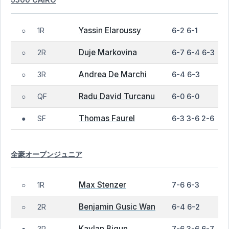
Yassin Elaroussy
1R
6-2 6-1
○
Duje Markovina
2R
6-7 6-4 6-3
○
Andrea De Marchi
3R
6-4 6-3
○
Radu David Turcanu
QF
6-0 6-0
○
Thomas Faurel
SF
6-3 3-6 2-6
●
全豪オープンジュニア
Max Stenzer
1R
7-6 6-3
○
Benjamin Gusic Wan
2R
6-4 6-2
○
Kaylan Bigun
3R
7-6 3-6 6-7