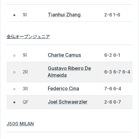
Tianhui Zhang
1R
2-6 1-6
●
全仏オープンジュニア
Charlie Camus
1R
6-2 6-1
○
Gustavo Ribeiro De
2R
6-3 6-7 6-4
○
Almeida
Federico Cina
3R
7-6 6-4
○
Joel Schwaerzler
QF
2-6 6-7
●
J500 MILAN