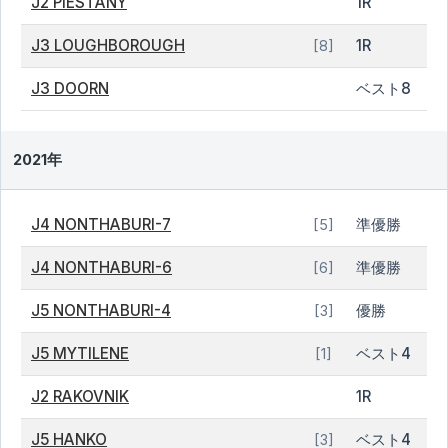
J2 PIESTANY
1R
J3 LOUGHBOROUGH
1R
[8]
J3 DOORN
ベスト8
2021年
J4 NONTHABURI-7
準優勝
[5]
J4 NONTHABURI-6
準優勝
[6]
J5 NONTHABURI-4
優勝
[3]
J5 MYTILENE
ベスト4
[1]
J2 RAKOVNIK
1R
J5 HANKO
ベスト4
[3]