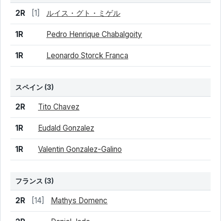
結果
シード
選手名
2R
[1]
ルイス・グト・ミゲル
1R
Pedro Henrique Chabalgoity
1R
Leonardo Storck Franca
スペイン
(3)
結果
シード
選手名
2R
Tito Chavez
1R
Eudald Gonzalez
1R
Valentin Gonzalez-Galino
フランス
(3)
結果
シード
選手名
2R
[14]
Mathys Domenc