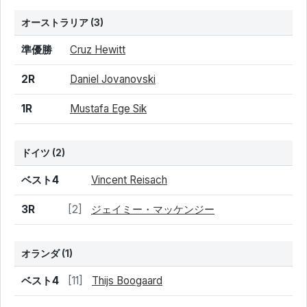
オーストラリア
(3)
結果
シード
選手名
準優勝
Cruz Hewitt
2R
Daniel Jovanovski
1R
Mustafa Ege Sik
ドイツ
(2)
結果
シード
選手名
ベスト4
Vincent Reisach
3R
[2]
ジェイミー・マッケンジー
オランダ
(1)
結果
シード
選手名
ベスト4
[11]
Thijs Boogaard