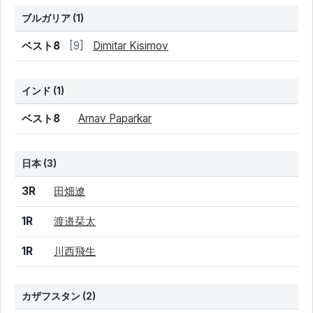
ブルガリア
(1)
結果
シード
選手名
ベスト8
[9]
Dimitar Kisimov
インド
(1)
結果
シード
選手名
ベスト8
Arnav Paparkar
日本 (3)
結果
シード
選手名
3R
田畑遼
1R
渡邉栞太
1R
川西飛生
カザフスタン
(2)