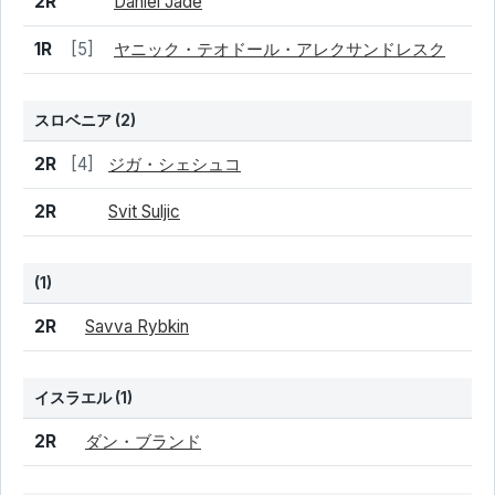
2R
Daniel Jade
1R
[5]
ヤニック・テオドール・アレクサンドレスク
スロベニア
(2)
結果
シード
選手名
2R
[4]
ジガ・シェシュコ
2R
Svit Suljic
(1)
結果
シード
選手名
2R
Savva Rybkin
イスラエル
(1)
結果
シード
選手名
2R
ダン・ブランド