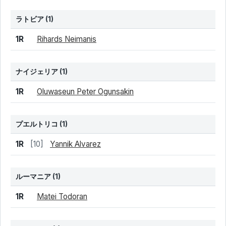
ラトビア
(1)
結果
シード
選手名
1R
Rihards Neimanis
ナイジェリア
(1)
結果
シード
選手名
1R
Oluwaseun Peter Ogunsakin
プエルトリコ
(1)
結果
シード
選手名
1R
[10]
Yannik Alvarez
ルーマニア
(1)
結果
シード
選手名
1R
Matei Todoran