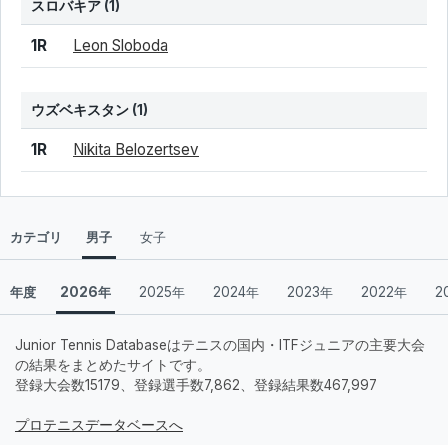
スロバキア
(1)
結果
シード
選手名
1R
Leon Sloboda
ウズベキスタン
(1)
結果
シード
選手名
1R
Nikita Belozertsev
カテゴリ
男子
女子
年度
2026年
2025年
2024年
2023年
2022年
2
Junior Tennis Databaseはテニスの国内・ITFジュニアの主要大会
の結果をまとめたサイトです。
登録大会数15179、登録選手数7,862、登録結果数467,997
プロテニスデータベースへ