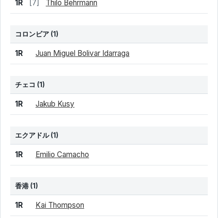
結果
シード
選手名
1R
[7]
Thilo Behrmann
コロンビア
(1)
結果
シード
選手名
1R
Juan Miguel Bolivar Idarraga
チェコ
(1)
結果
シード
選手名
1R
Jakub Kusy
エクアドル
(1)
結果
シード
選手名
1R
Emilio Camacho
香港
(1)
結果
シード
選手名
1R
Kai Thompson