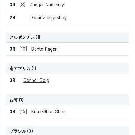
結果
シード
選手名
3R
[8]
Zangar Nurlanuly
2R
Damir Zhalgasbay
アルゼンチン
(1)
結果
シード
選手名
3R
[16]
Dante Pagani
南アフリカ
(1)
結果
シード
選手名
3R
Connor Doig
台湾
(1)
結果
シード
選手名
3R
[15]
Kuan-Shou Chen
ブラジル
(3)