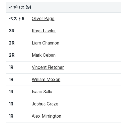
イギリス
(9)
結果
シード
選手名
ベスト8
Oliver Page
3R
Rhys Lawlor
2R
Liam Channon
2R
Mark Ceban
1R
Vincent Fletcher
1R
William Moxon
1R
Isaac Sallu
1R
Joshua Craze
1R
Alex Mirrington