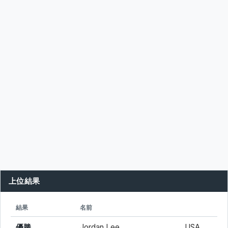
上位結果
シード
所属
結果
名前
優勝
Jordan Lee
USA