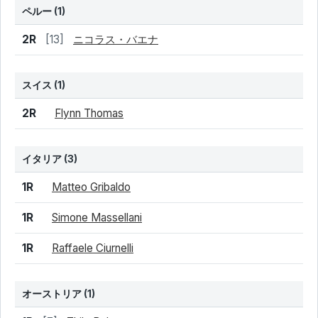
ペルー
(1)
結果
シード
選手名
2R
[13]
ニコラス・バエナ
スイス
(1)
結果
シード
選手名
2R
Flynn Thomas
イタリア
(3)
結果
シード
選手名
1R
Matteo Gribaldo
1R
Simone Massellani
1R
Raffaele Ciurnelli
オーストリア
(1)