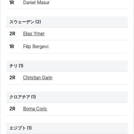
1R
Daniel Masur
スウェーデン
(2)
結果
シード
選手名
2R
Elias Ymer
1R
Filip Bergevi
チリ
(1)
結果
シード
選手名
2R
Christian Garin
クロアチア
(1)
結果
シード
選手名
2R
Borna Coric
エジプト
(1)