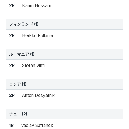
結果
シード
選手名
2R
Karim Hossam
フィンランド
(1)
結果
シード
選手名
2R
Herkko Pollanen
ルーマニア
(1)
結果
シード
選手名
2R
Stefan Vinti
ロシア
(1)
結果
シード
選手名
2R
Anton Desyatnik
チェコ
(2)
結果
シード
選手名
1R
Vaclav Safranek