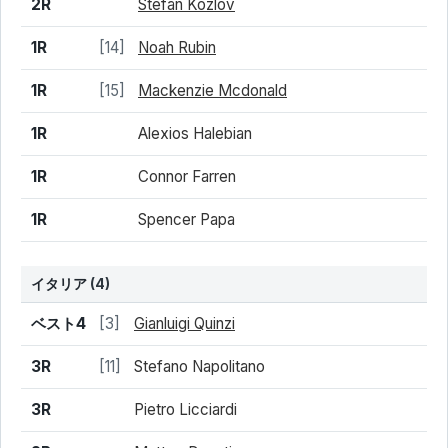
2R
Stefan Kozlov
1R
[14]
Noah Rubin
1R
[15]
Mackenzie Mcdonald
1R
Alexios Halebian
1R
Connor Farren
1R
Spencer Papa
イタリア
(4)
結果
シード
選手名
ベスト4
[3]
Gianluigi Quinzi
3R
[11]
Stefano Napolitano
3R
Pietro Licciardi