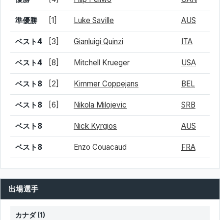
準優勝
[1]
Luke Saville
AUS
ベスト4
[3]
Gianluigi Quinzi
ITA
ベスト4
[8]
Mitchell Krueger
USA
ベスト8
[2]
Kimmer Coppejans
BEL
ベスト8
[6]
Nikola Milojevic
SRB
ベスト8
Nick Kyrgios
AUS
ベスト8
Enzo Couacaud
FRA
出場選手
カナダ
(1)