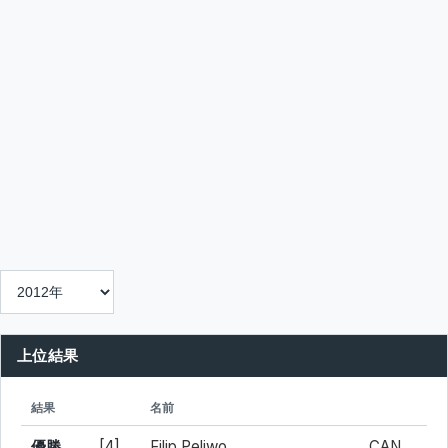
上位結果
シード
所属
結果
名前
優勝
[4]
Filip Peliwo
CAN