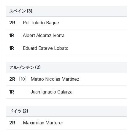
スペイン
(3)
結果
シード
選手名
2R
Pol Toledo Bague
1R
Albert Alcaraz Ivorra
1R
Eduard Esteve Lobato
アルゼンチン
(2)
結果
シード
選手名
2R
[10]
Mateo Nicolas Martinez
1R
Juan Ignacio Galarza
ドイツ
(2)
結果
シード
選手名
2R
Maximilian Marterer