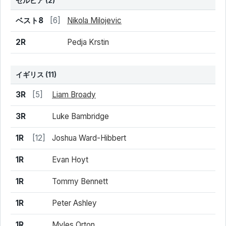
セルビア
(2)
結果
シード
選手名
ベスト8
[6]
Nikola Milojevic
2R
Pedja Krstin
イギリス
(11)
結果
シード
選手名
3R
[5]
Liam Broady
3R
Luke Bambridge
1R
[12]
Joshua Ward-Hibbert
1R
Evan Hoyt
1R
Tommy Bennett
1R
Peter Ashley
1R
Myles Orton