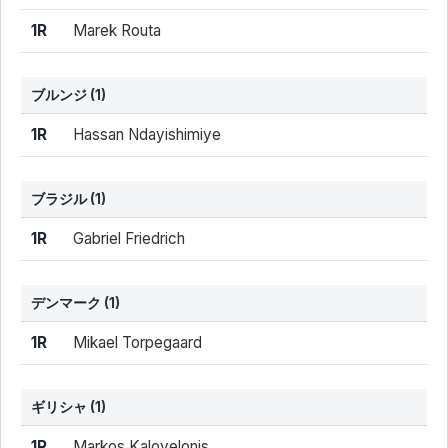
1R
Marek Routa
ブルンジ
(1)
結果
シード
選手名
1R
Hassan Ndayishimiye
ブラジル
(1)
結果
シード
選手名
1R
Gabriel Friedrich
デンマーク
(1)
結果
シード
選手名
1R
Mikael Torpegaard
ギリシャ
(1)
結果
シード
選手名
1R
Markos Kalovelonis