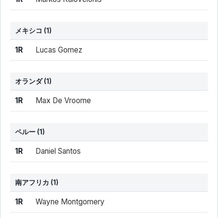
メキシコ
(1)
結果
シード
選手名
1R
Lucas Gomez
オランダ
(1)
結果
シード
選手名
1R
Max De Vroome
ペルー
(1)
結果
シード
選手名
1R
Daniel Santos
南アフリカ
(1)
結果
シード
選手名
1R
Wayne Montgomery