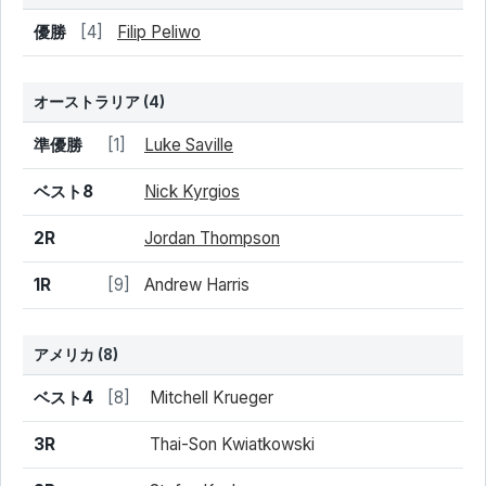
結果
シード
選手名
優勝
[4]
Filip Peliwo
オーストラリア
(4)
結果
シード
選手名
準優勝
[1]
Luke Saville
ベスト8
Nick Kyrgios
2R
Jordan Thompson
1R
[9]
Andrew Harris
アメリカ
(8)
結果
シード
選手名
ベスト4
[8]
Mitchell Krueger
3R
Thai-Son Kwiatkowski