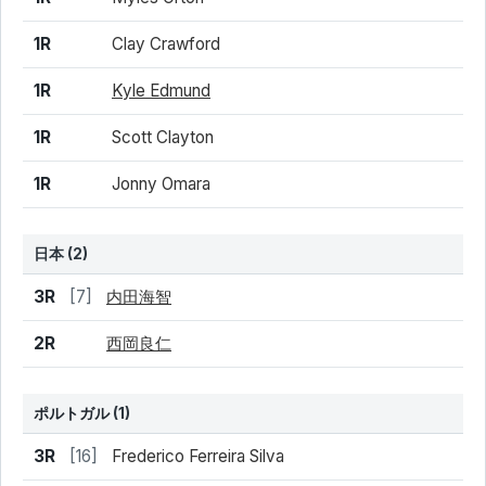
1R
Clay Crawford
1R
Kyle Edmund
1R
Scott Clayton
1R
Jonny Omara
日本 (2)
結果
シード
選手名
3R
[7]
内田海智
2R
西岡良仁
ポルトガル
(1)
結果
シード
選手名
3R
[16]
Frederico Ferreira Silva