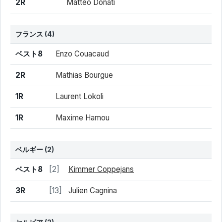
2R
Matteo Donati
フランス
(4)
結果
シード
選手名
ベスト8
Enzo Couacaud
2R
Mathias Bourgue
1R
Laurent Lokoli
1R
Maxime Hamou
ベルギー
(2)
結果
シード
選手名
ベスト8
[2]
Kimmer Coppejans
3R
[13]
Julien Cagnina