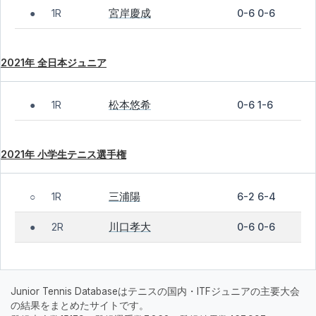
宮岸慶成
1R
0-6 0-6
●
2021年 全日本ジュニア
松本悠希
1R
0-6 1-6
●
2021年 小学生テニス選手権
三浦陽
1R
6-2 6-4
○
川口孝大
2R
0-6 0-6
●
Junior Tennis Databaseはテニスの国内・ITFジュニアの主要大会
の結果をまとめたサイトです。