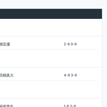
柳宏優
2-6 0-6
田鶴真大
4-6 3-6
福井悠生
1-6 3-6