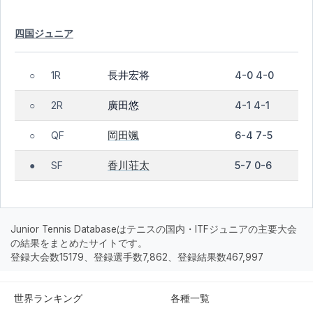
四国ジュニア
長井宏将
1R
4-0 4-0
○
廣田悠
2R
4-1 4-1
○
岡田颯
QF
6-4 7-5
○
香川荘太
SF
5-7 0-6
●
Junior Tennis Databaseはテニスの国内・ITFジュニアの主要大会
の結果をまとめたサイトです。
登録大会数15179、登録選手数7,862、登録結果数467,997
世界ランキング
各種一覧