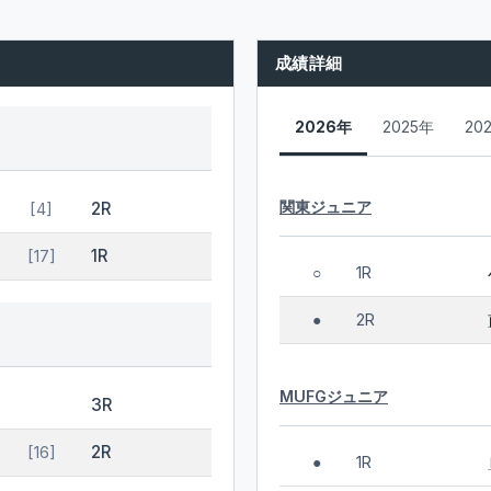
成績詳細
2026年
2025年
20
関東ジュニア
2R
[4]
1R
[17]
1R
○
2R
●
MUFGジュニア
3R
2R
[16]
1R
●