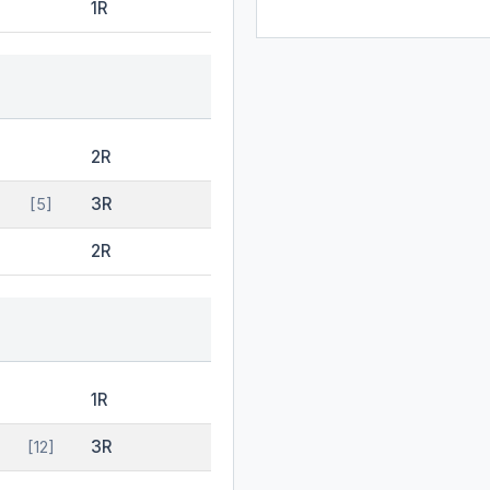
1R
2R
3R
[5]
2R
1R
3R
[12]