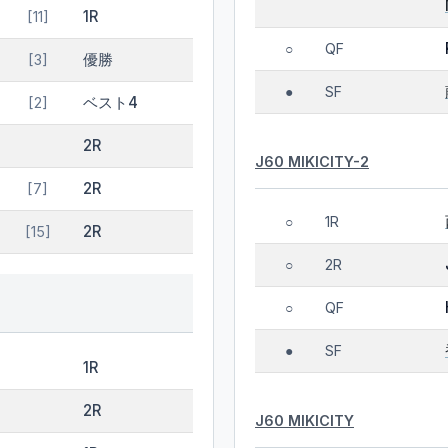
1R
[11]
QF
○
優勝
[3]
SF
●
ベスト4
[2]
2R
J60 MIKICITY-2
2R
[7]
1R
○
2R
[15]
2R
○
QF
○
SF
●
1R
2R
J60 MIKICITY