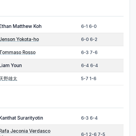
Ethan Matthew Koh
6-1 6-0
Jenson Yokota-ho
6-0 6-2
Tommaso Rosso
6-3 7-6
Liam Youn
6-4 6-4
天野雄太
5-7 1-6
Kanthat Surarityotin
6-3 6-4
Rafa Jeconia Verdasco
6-1 2-6 7-5