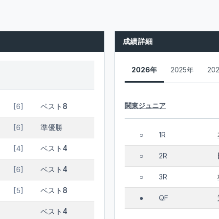
成績詳細
2026年
2025年
20
関東ジュニア
ベスト8
[6]
準優勝
[6]
1R
○
ベスト4
[4]
2R
○
ベスト4
[6]
3R
○
ベスト8
[5]
QF
●
ベスト4