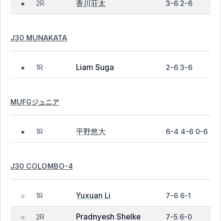
香川荘太
2R
3-6 2-6
●
J30 MUNAKATA
Liam Suga
1R
2-6 3-6
●
MUFGジュニア
平野悠大
1R
6-4 4-6 0-6
●
J30 COLOMBO-4
Yuxuan Li
1R
7-6 6-1
○
Pradnyesh Shelke
2R
7-5 6-0
○