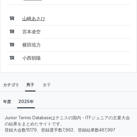
結果
シード
選手名
1R
山崎あさひ
1R
宮本凌空
1R
横田琉力
1R
小西朝陽
カテゴリ
男子
女子
年度
2025年
Junior Tennis Databaseはテニスの国内・ITFジュニアの主要大会
の結果をまとめたサイトです。
登録大会数15179、登録選手数7,862、登録結果数467,997