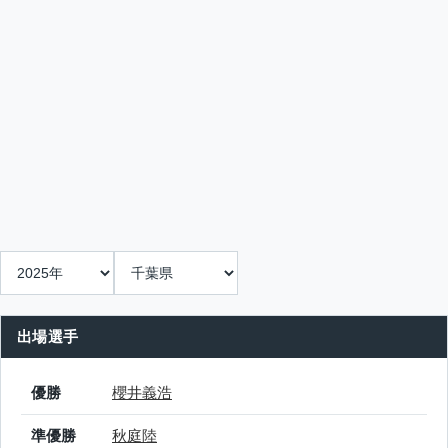
出場選手
結果
シード
選手名
優勝
櫻井義浩
準優勝
秋庭陸