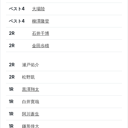
ベスト4
大場陸
ベスト4
柳澤隆登
2R
石井千博
2R
金田歩積
結果
シード
選手名
2R
瀬戸佑介
2R
松野凱
1R
黒澤翔太
1R
白井寛哉
1R
阿川蒼生
1R
鎌形倖大