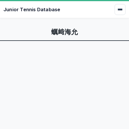
Junior Tennis Database
蠣﨑海允