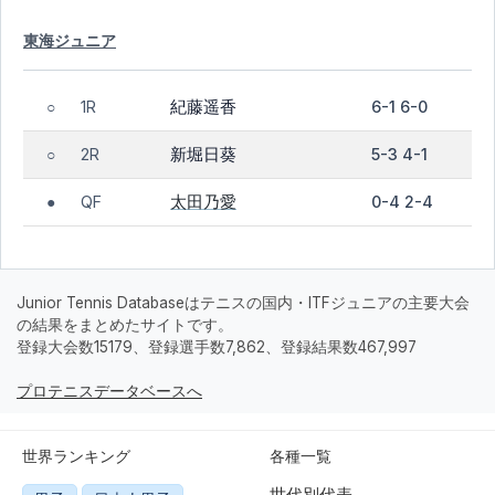
東海ジュニア
紀藤遥香
1R
6-1 6-0
○
新堀日葵
2R
5-3 4-1
○
太田乃愛
QF
0-4 2-4
●
Junior Tennis Databaseはテニスの国内・ITFジュニアの主要大会
の結果をまとめたサイトです。
登録大会数15179、登録選手数7,862、登録結果数467,997
プロテニスデータベースへ
世界ランキング
各種一覧
世代別代表