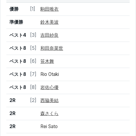
結果
シード
選手名
優勝
[1]
駒田唯衣
準優勝
鈴木美波
ベスト4
[3]
吉田紗良
ベスト8
[5]
和田奈菜世
ベスト8
[6]
笹木舞
ベスト8
[7]
Rio Otaki
ベスト8
[8]
岩佐心優
2R
[2]
西脇美結
2R
森さくら
2R
Rei Sato