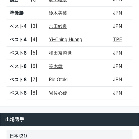
準優勝
鈴木美波
JPN
ベスト4
[3]
吉田紗良
JPN
ベスト4
[4]
Yi-Ching Huang
TPE
ベスト8
[5]
和田奈菜世
JPN
ベスト8
[6]
笹木舞
JPN
ベスト8
[7]
Rio Otaki
JPN
ベスト8
[8]
岩佐心優
JPN
出場選手
日本 (31)