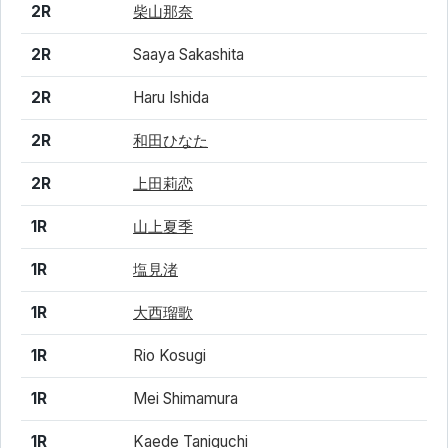
2R
柴山那奈
2R
Saaya Sakashita
2R
Haru Ishida
2R
和田ひなた
2R
上田莉恋
1R
山上夏季
1R
塩見渚
1R
大西瑠歌
1R
Rio Kosugi
1R
Mei Shimamura
1R
Kaede Taniguchi