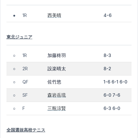
西美晴
1R
4-6
●
東北ジュニア
加藤柊羽
1R
8-3
○
設楽晴太
2R
8-2
○
佐竹悠
QF
1-6 6-1 6-0
○
森岩岳琉
SF
6-0 7-6
○
三瓶涼賢
F
6-3 6-0
○
全国選抜高校テニス