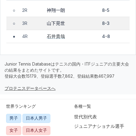
神翔一朗
2R
8-5
○
山下晃世
3R
8-3
○
石井貴哉
4R
4-8
●
Junior Tennis Databaseはテニスの国内・ITFジュニアの主要大会
の結果をまとめたサイトです。
登録大会数15179、登録選手数7,862、登録結果数467,997
プロテニスデータベースへ
世界ランキング
各種一覧
世代別代表
男子
日本人男子
ジュニアナショナル選手
女子
日本人女子