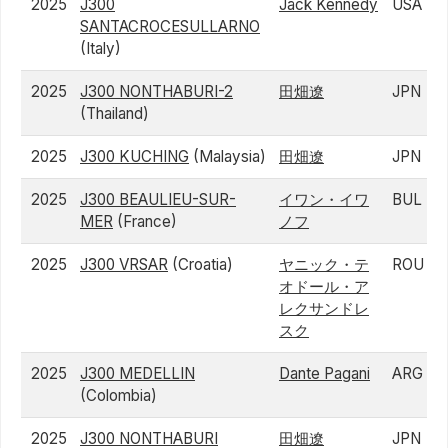
2025
J300
Jack Kennedy
USA
SANTACROCESULLARNO
(Italy)
2025
J300 NONTHABURI-2
田畑遼
JPN
(Thailand)
2025
J300 KUCHING
(Malaysia)
田畑遼
JPN
2025
J300 BEAULIEU-SUR-
イワン・イワ
BUL
MER
(France)
ノフ
2025
J300 VRSAR
(Croatia)
ヤニック・テ
ROU
オドール・ア
レクサンドレ
スク
2025
J300 MEDELLIN
Dante Pagani
ARG
(Colombia)
2025
J300 NONTHABURI
田畑遼
JPN