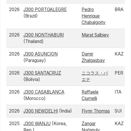
2026
J300 PORTOALEGRE
Pedro
BRA
(Brazil)
Henrique
Chabalgoity
2026
J300 NONTHABURI
Marat Salbiev
(Thailand)
2026
J300 ASUNCION
Damir
KAZ
(Paraguay)
Zhalgasbay
2026
J300 SANTACRUZ
ニコラス・バ
PER
(Bolivia)
エナ
2026
J300 CASABLANCA
Raffaele
ITA
(Morocco)
Ciurnelli
2026
J300 NEWDELHI
(India)
Flynn Thomas
SUI
2025
J300 WANJU
(Korea,
Zangar
KAZ
Rep.)
Nurlanuly