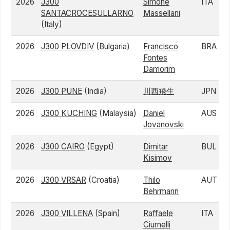
2026
J300
Simone
ITA
SANTACROCESULLARNO
Massellani
(Italy)
2026
J300 PLOVDIV
(Bulgaria)
Francisco
BRA
Fontes
Damorim
2026
J300 PUNE
(India)
川西飛生
JPN
2026
J300 KUCHING
(Malaysia)
Daniel
AUS
Jovanovski
2026
J300 CAIRO
(Egypt)
Dimitar
BUL
Kisimov
2026
J300 VRSAR
(Croatia)
Thilo
AUT
Behrmann
2026
J300 VILLENA
(Spain)
Raffaele
ITA
Ciurnelli