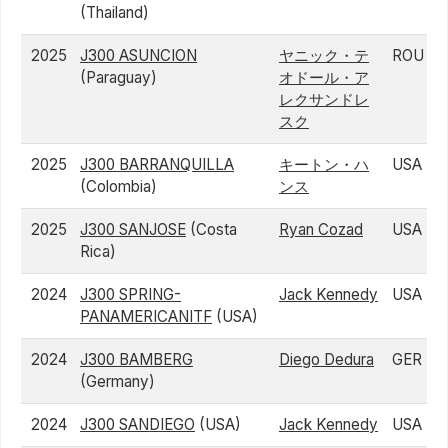
(Thailand)
2025
J300 ASUNCION
ヤニック・テ
ROU
(Paraguay)
オドール・ア
レクサンドレ
スク
2025
J300 BARRANQUILLA
キートン・ハ
USA
(Colombia)
ンス
2025
J300 SANJOSE
(Costa
Ryan Cozad
USA
Rica)
2024
J300 SPRING-
Jack Kennedy
USA
PANAMERICANITF
(USA)
2024
J300 BAMBERG
Diego Dedura
GER
(Germany)
2024
J300 SANDIEGO
(USA)
Jack Kennedy
USA