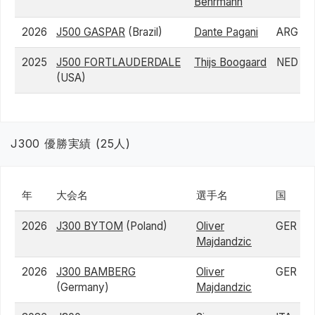
Behrmann
2026
J500 GASPAR
(Brazil)
Dante Pagani
ARG
2025
J500 FORTLAUDERDALE
Thijs Boogaard
NED
(USA)
J300 優勝実績 (25人)
年
大会名
選手名
国
2026
J300 BYTOM
(Poland)
Oliver
GER
Majdandzic
2026
J300 BAMBERG
Oliver
GER
(Germany)
Majdandzic