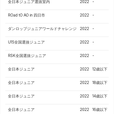
全日本ジュニア選抜室内
2022
-
ROad tO AO in 四日市
2022
-
ダンロップジュニアワールドチャレンジ
2022
-
U15全国選抜ジュニア
2022
-
北
RSK全国選抜ジュニア
2022
-
北
全日本ジュニア
2022
12歳以下
北
全日本ジュニア
2022
18歳以下
北
全日本ジュニア
2022
14歳以下
北
全日本ジュニア
2022
16歳以下
北