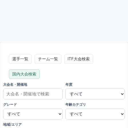
選手一覧
チーム一覧
ITF大会検索
国内大会検索
大会名・開催地
年度
グレード
年齢カテゴリ
地域/エリア