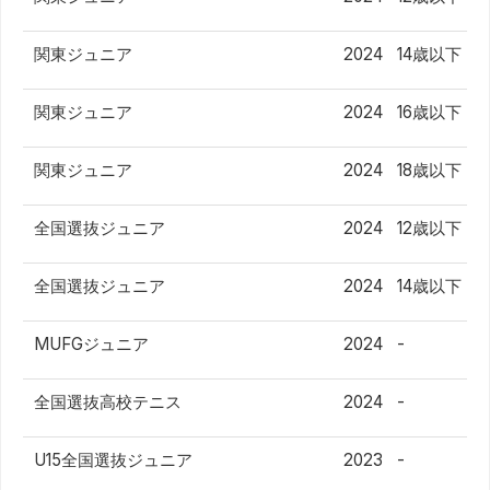
関東ジュニア
2024
14歳以下
関東ジュニア
2024
16歳以下
関東ジュニア
2024
18歳以下
全国選抜ジュニア
2024
12歳以下
全国選抜ジュニア
2024
14歳以下
MUFGジュニア
2024
-
全国選抜高校テニス
2024
-
U15全国選抜ジュニア
2023
-
北