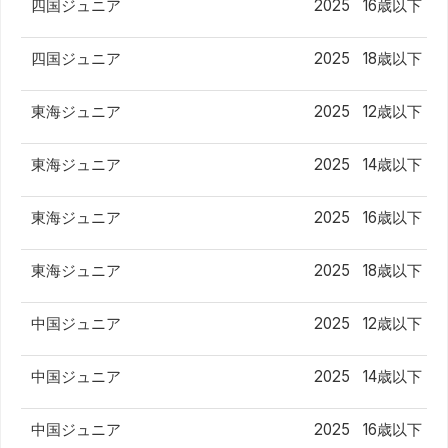
四国ジュニア
2025
16歳以下
-
四国ジュニア
2025
18歳以下
-
東海ジュニア
2025
12歳以下
東海ジュニア
2025
14歳以下
東海ジュニア
2025
16歳以下
東海ジュニア
2025
18歳以下
中国ジュニア
2025
12歳以下
中国ジュニア
2025
14歳以下
中国ジュニア
2025
16歳以下