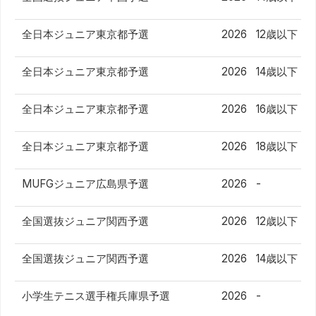
全日本ジュニア東京都予選
2026
12歳以下
-
全日本ジュニア東京都予選
2026
14歳以下
-
全日本ジュニア東京都予選
2026
16歳以下
-
全日本ジュニア東京都予選
2026
18歳以下
-
MUFGジュニア広島県予選
2026
-
-
全国選抜ジュニア関西予選
2026
12歳以下
-
全国選抜ジュニア関西予選
2026
14歳以下
-
小学生テニス選手権兵庫県予選
2026
-
-