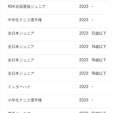
RSK全国選抜ジュニア
2023
-
中学生テニス選手権
2023
-
全日本ジュニア
2023
12歳以下
北
全日本ジュニア
2023
14歳以下
北
全日本ジュニア
2023
16歳以下
北
全日本ジュニア
2023
18歳以下
北
インターハイ
2023
-
小学生テニス選手権
2023
-