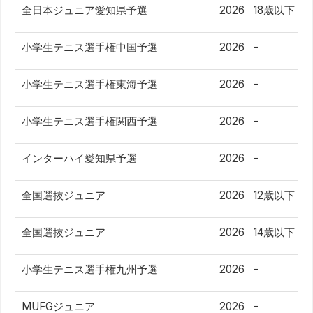
全日本ジュニア愛知県予選
2026
18歳以下
-
小学生テニス選手権中国予選
2026
-
-
小学生テニス選手権東海予選
2026
-
-
小学生テニス選手権関西予選
2026
-
-
インターハイ愛知県予選
2026
-
-
全国選抜ジュニア
2026
12歳以下
全国選抜ジュニア
2026
14歳以下
小学生テニス選手権九州予選
2026
-
-
MUFGジュニア
2026
-