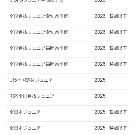
MUFGジュニア福岡県予選
2026
-
-
全国選抜ジュニア愛知県予選
2026
12歳以下
-
全国選抜ジュニア愛知県予選
2026
14歳以下
-
全国選抜ジュニア福岡県予選
2026
12歳以下
-
全国選抜ジュニア福岡県予選
2026
14歳以下
-
U15全国選抜ジュニア
2025
-
北
RSK全国選抜ジュニア
2025
-
全日本ジュニア
2025
12歳以下
W
全日本ジュニア
2025
14歳以下
W