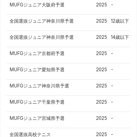
MUFGジュニア大阪府予選
2025
-
全国選抜ジュニア神奈川県予選
2025
12歳以下
全国選抜ジュニア神奈川県予選
2025
14歳以下
MUFGジュニア京都府予選
2025
-
MUFGジュニア愛知県予選
2025
-
MUFGジュニア神奈川県予選
2025
-
-
MUFGジュニア千葉県予選
2025
-
MUFGジュニア宮城県予選
2025
-
-
全国選抜高校テニス
2025
-