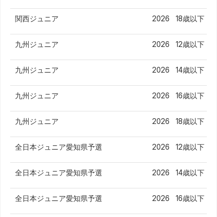
関西ジュニア
2026
18歳以下
九州ジュニア
2026
12歳以下
ひ
九州ジュニア
2026
14歳以下
ひ
九州ジュニア
2026
16歳以下
ひ
九州ジュニア
2026
18歳以下
ひ
全日本ジュニア愛知県予選
2026
12歳以下
-
全日本ジュニア愛知県予選
2026
14歳以下
-
全日本ジュニア愛知県予選
2026
16歳以下
-