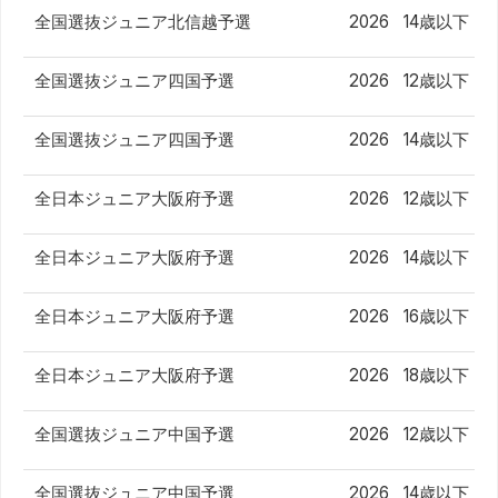
全国選抜ジュニア北信越予選
2026
14歳以下
-
全国選抜ジュニア四国予選
2026
12歳以下
-
全国選抜ジュニア四国予選
2026
14歳以下
-
全日本ジュニア大阪府予選
2026
12歳以下
全日本ジュニア大阪府予選
2026
14歳以下
全日本ジュニア大阪府予選
2026
16歳以下
全日本ジュニア大阪府予選
2026
18歳以下
全国選抜ジュニア中国予選
2026
12歳以下
-
全国選抜ジュニア中国予選
2026
14歳以下
-