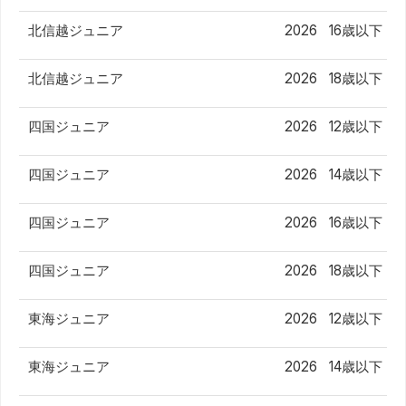
北信越ジュニア
2026
16歳以下
北信越ジュニア
2026
18歳以下
四国ジュニア
2026
12歳以下
四国ジュニア
2026
14歳以下
四国ジュニア
2026
16歳以下
四国ジュニア
2026
18歳以下
東海ジュニア
2026
12歳以下
東海ジュニア
2026
14歳以下