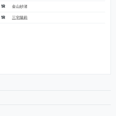
1R
金山紗渚
1R
三宅陽莉