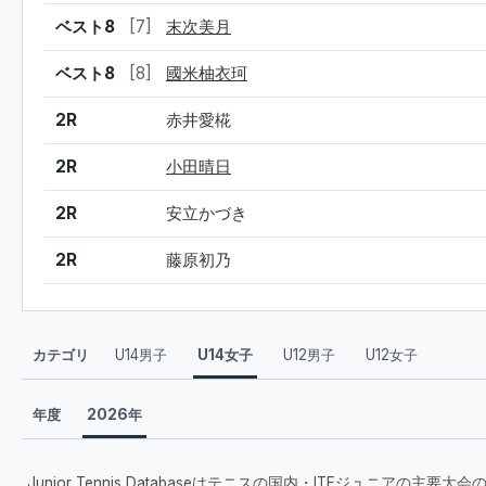
ベスト8
[7]
末次美月
ベスト8
[8]
國米柚衣珂
2R
赤井愛椛
2R
小田晴日
2R
安立かづき
2R
藤原初乃
カテゴリ
U14男子
U14女子
U12男子
U12女子
年度
2026年
Junior Tennis Databaseはテニスの国内・ITFジュニアの主