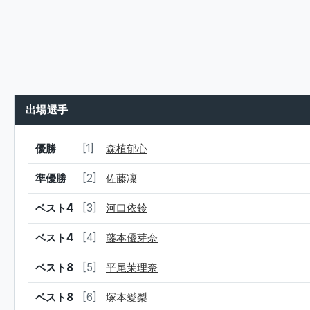
出場選手
結果
シード
選手名
優勝
[1]
森植郁心
準優勝
[2]
佐藤凜
ベスト4
[3]
河口依鈴
ベスト4
[4]
藤本優芽奈
ベスト8
[5]
平尾茉理奈
ベスト8
[6]
塚本愛梨