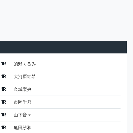
結果
シード
選手名
1R
的野くるみ
1R
大河原紬希
1R
久城梨央
1R
市岡千乃
1R
山下音々
1R
亀田紗和