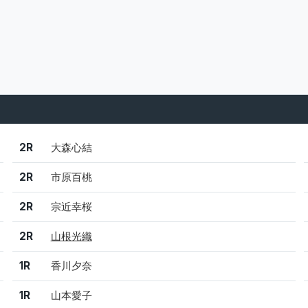
結果
シード
選手名
2R
大森心結
2R
市原百桃
2R
宗近幸桜
2R
山根光織
1R
香川夕奈
1R
山本愛子