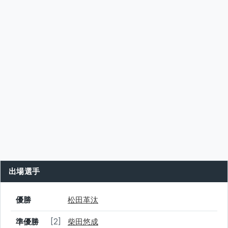
出場選手
結果
シード
選手名
優勝
松田革汰
準優勝
[2]
柴田悠成