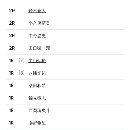
結果
シード
選手名
2R
鈴木蒼大
2R
小久保晴登
2R
中野悠史
2R
田口颯一郎
1R
[7]
中山聖梧
1R
[8]
八幡光祐
1R
柴田和希
1R
錦見奏志
1R
西岡璃央斗
1R
勝野希星