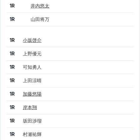
1R
井内悠太
1R
山田将万
結果
シード
選手名
1R
小坂啓介
1R
上野優元
1R
可知勇人
1R
上田涼晴
1R
加藤悠陽
1R
岸本翔
1R
坂田渉瑠
1R
村瀬祐輝