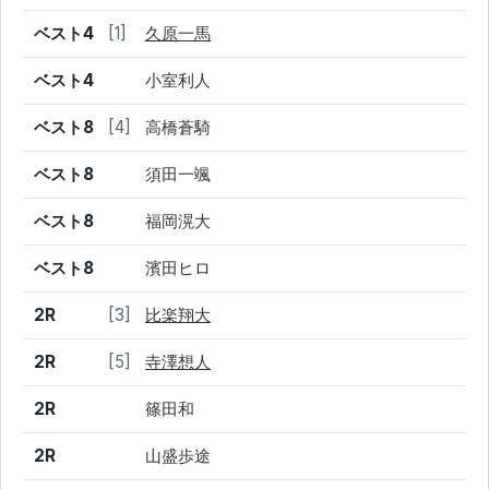
ベスト4
[1]
久原一馬
ベスト4
小室利人
ベスト8
[4]
高橋蒼騎
ベスト8
須田一颯
ベスト8
福岡滉大
ベスト8
濱田ヒロ
2R
[3]
比楽翔大
2R
[5]
寺澤想人
2R
篠田和
2R
山盛歩途