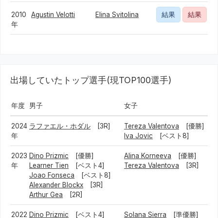
2010
Agustin Velotti
Elina Svitolina
結果
結果
年
出場していたトップ選手(現TOP100選手)
年度
男子
女子
2024
ラファエル・ホダル
[3R]
Tereza Valentova
[優勝]
年
Iva Jovic
[ベスト8]
2023
Dino Prizmic
[優勝]
Alina Korneeva
[優勝]
年
Learner Tien
[ベスト4]
Tereza Valentova
[3R]
Joao Fonseca
[ベスト8]
Alexander Blockx
[3R]
Arthur Gea
[2R]
2022
Dino Prizmic
[ベスト4]
Solana Sierra
[準優勝]