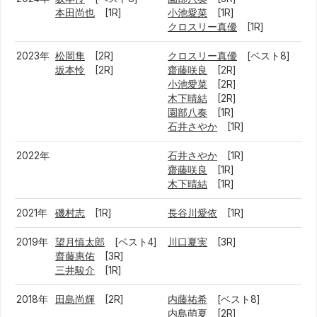
本田尚也
[1R]
小池愛菜
[1R]
クロスリー真優
[1R]
2023年
松岡隼
[2R]
クロスリー真優
[ベスト8]
坂本怜
[2R]
齋藤咲良
[2R]
小池愛菜
[2R]
木下晴結
[2R]
園部八奏
[1R]
石井さやか
[1R]
2022年
石井さやか
[1R]
齋藤咲良
[1R]
木下晴結
[1R]
2021年
磯村志
[1R]
長谷川愛依
[1R]
2019年
望月慎太郎
[ベスト4]
川口夏実
[3R]
齋藤惠佑
[3R]
三井駿介
[1R]
2018年
田島尚輝
[2R]
内藤祐希
[ベスト8]
内島萌夏
[2R]