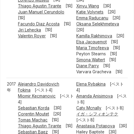
Lorenzo Musetti
[1R]
[3R]
Thiago Agustin Tirante
[1R]
Xinyu Wang
[3R]
Juan Manuel Cerundolo
Katie Volynets
[2R]
[1R]
Emma Raducanu
[2R]
Facundo Diaz Acosta
[1R]
Oksana Selekhmeteva
Jiri Lehecka
[1R]
[2R]
Valentin Royer
[1R]
Kamilla Rakhimova
[2R]
Elsa Jacquemot
[1R]
Maria Timofeeva
[1R]
Peyton Stearns [1R]
Simona Waltert
[1R]
Diane Parry
[1R]
Varvara Gracheva [1R]
2017
Alejandro Davidovich
Elena Rybakina
[ベスト
年
Fokina
[ベスト4]
4]
Miomir Kecmanovic
[ベスト
Amanda Anisimova
[ベス
4]
ト8]
Sebastian Korda
[3R]
Caty Mcnally
[ベスト8]
Corentin Moutet
[2R]
イガ・シフィオンテク
Tomas Machac
[1R]
[ベスト8]
Thiago Agustin Tirante
[1R]
Anastasia Potapova
[3R]
Sebastian Baez
[1R]
Hailey Baptiste [3R]