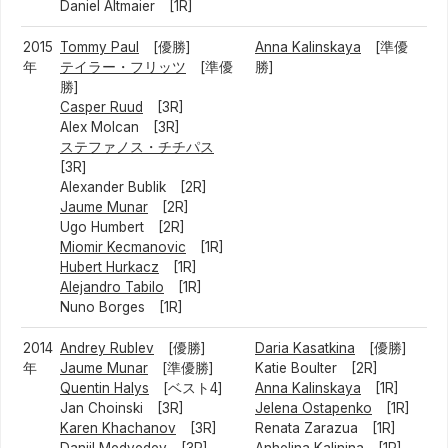
Daniel Altmaier [1R]
2015
Tommy Paul
[優勝]
Anna Kalinskaya
[準優
年
テイラー・フリッツ
[準優
勝]
勝]
Casper Ruud
[3R]
Alex Molcan [3R]
ステファノス・チチパス
[3R]
Alexander Bublik [2R]
Jaume Munar
[2R]
Ugo Humbert [2R]
Miomir Kecmanovic
[1R]
Hubert Hurkacz
[1R]
Alejandro Tabilo
[1R]
Nuno Borges [1R]
2014
Andrey Rublev
[優勝]
Daria Kasatkina
[優勝]
年
Jaume Munar
[準優勝]
Katie Boulter [2R]
Quentin Halys
[ベスト4]
Anna Kalinskaya
[1R]
Jan Choinski [3R]
Jelena Ostapenko
[1R]
Karen Khachanov
[3R]
Renata Zarazua [1R]