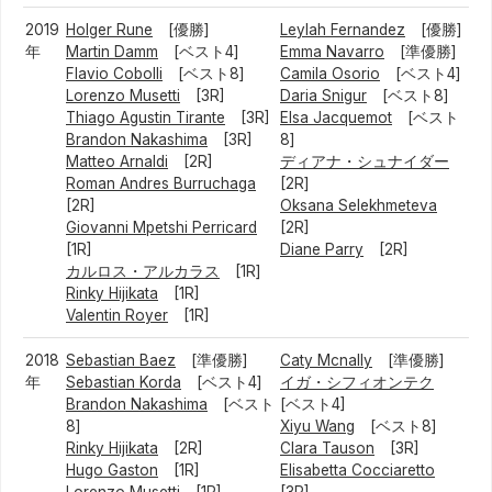
2019
Holger Rune
[優勝]
Leylah Fernandez
[優勝]
年
Martin Damm
[ベスト4]
Emma Navarro
[準優勝]
Flavio Cobolli
[ベスト8]
Camila Osorio
[ベスト4]
Lorenzo Musetti
[3R]
Daria Snigur
[ベスト8]
Thiago Agustin Tirante
[3R]
Elsa Jacquemot
[ベスト
Brandon Nakashima
[3R]
8]
Matteo Arnaldi
[2R]
ディアナ・シュナイダー
Roman Andres Burruchaga
[2R]
[2R]
Oksana Selekhmeteva
Giovanni Mpetshi Perricard
[2R]
[1R]
Diane Parry
[2R]
カルロス・アルカラス
[1R]
Rinky Hijikata
[1R]
Valentin Royer
[1R]
2018
Sebastian Baez
[準優勝]
Caty Mcnally
[準優勝]
年
Sebastian Korda
[ベスト4]
イガ・シフィオンテク
Brandon Nakashima
[ベスト
[ベスト4]
8]
Xiyu Wang
[ベスト8]
Rinky Hijikata
[2R]
Clara Tauson
[3R]
Hugo Gaston
[1R]
Elisabetta Cocciaretto