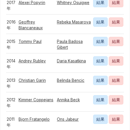
2017
Alexei Popyrin
Whitney Osuigwe
結果
結果
年
2016
Geoffrey
Rebeka Masarova
結果
結果
年
Blancaneaux
2015
Tommy Paul
Paula Badosa
結果
結果
年
Gibert
2014
Andrey Rublev
Daria Kasatkina
結果
結果
年
2013
Christian Garin
Belinda Bencic
結果
結果
年
2012
Kimmer Coppejans
Annika Beck
結果
結果
年
2011
Bjorn Fratangelo
Ons Jabeur
結果
結果
年