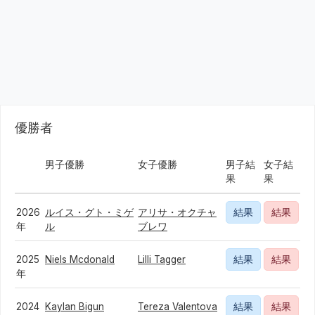
優勝者
男子優勝
女子優勝
男子結
女子結
果
果
2026
ルイス・グト・ミゲ
アリサ・オクチャ
結果
結果
年
ル
ブレワ
2025
Niels Mcdonald
Lilli Tagger
結果
結果
年
2024
Kaylan Bigun
Tereza Valentova
結果
結果