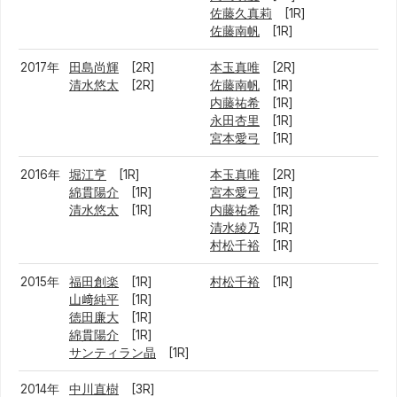
佐藤久真莉
[1R]
佐藤南帆
[1R]
2017年
田島尚輝
[2R]
本玉真唯
[2R]
清水悠太
[2R]
佐藤南帆
[1R]
内藤祐希
[1R]
永田杏里
[1R]
宮本愛弓
[1R]
2016年
堀江亨
[1R]
本玉真唯
[2R]
綿貫陽介
[1R]
宮本愛弓
[1R]
清水悠太
[1R]
内藤祐希
[1R]
清水綾乃
[1R]
村松千裕
[1R]
2015年
福田創楽
[1R]
村松千裕
[1R]
山﨑純平
[1R]
徳田廉大
[1R]
綿貫陽介
[1R]
サンティラン晶
[1R]
2014年
中川直樹
[3R]