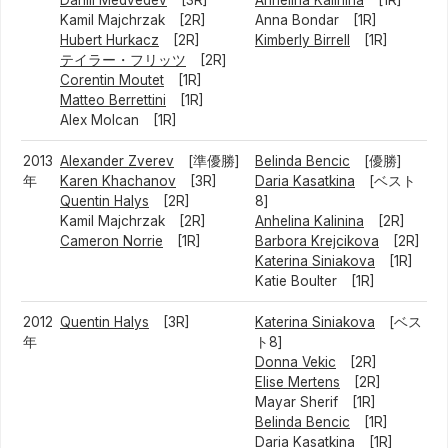
Daniil Medvedev
[3R]
Anhelina Kalinina
[1R]
Kamil Majchrzak [2R]
Anna Bondar [1R]
Hubert Hurkacz
[2R]
Kimberly Birrell
[1R]
テイラー・フリッツ
[2R]
Corentin Moutet
[1R]
Matteo Berrettini
[1R]
Alex Molcan [1R]
2013
Alexander Zverev
[準優勝]
Belinda Bencic
[優勝]
年
Karen Khachanov
[3R]
Daria Kasatkina
[ベスト
Quentin Halys
[2R]
8]
Kamil Majchrzak [2R]
Anhelina Kalinina
[2R]
Cameron Norrie
[1R]
Barbora Krejcikova
[2R]
Katerina Siniakova
[1R]
Katie Boulter [1R]
2012
Quentin Halys
[3R]
Katerina Siniakova
[ベス
年
ト8]
Donna Vekic
[2R]
Elise Mertens
[2R]
Mayar Sherif [1R]
Belinda Bencic
[1R]
Daria Kasatkina
[1R]