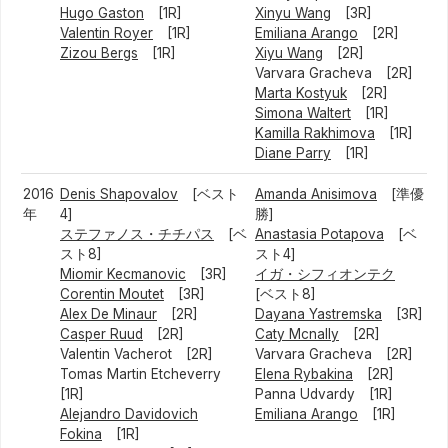
Hugo Gaston
[1R]
Xinyu Wang
[3R]
Valentin Royer
[1R]
Emiliana Arango
[2R]
Zizou Bergs
[1R]
Xiyu Wang
[2R]
Varvara Gracheva [2R]
Marta Kostyuk
[2R]
Simona Waltert
[1R]
Kamilla Rakhimova
[1R]
Diane Parry
[1R]
2016
Denis Shapovalov
[ベスト
Amanda Anisimova
[準優
年
4]
勝]
ステファノス・チチパス
[ベ
Anastasia Potapova
[ベ
スト8]
スト4]
Miomir Kecmanovic
[3R]
イガ・シフィオンテク
Corentin Moutet
[3R]
[ベスト8]
Alex De Minaur
[2R]
Dayana Yastremska
[3R]
Casper Ruud
[2R]
Caty Mcnally
[2R]
Valentin Vacherot [2R]
Varvara Gracheva [2R]
Tomas Martin Etcheverry
Elena Rybakina
[2R]
[1R]
Panna Udvardy [1R]
Alejandro Davidovich
Emiliana Arango
[1R]
Fokina
[1R]