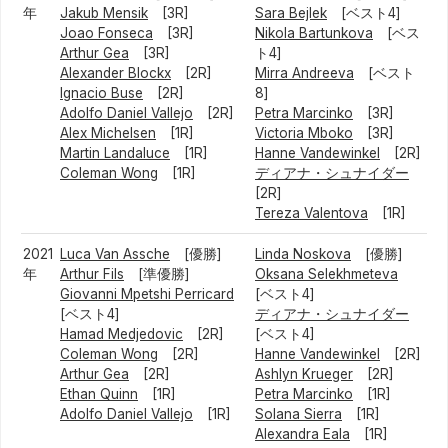
年
Jakub Mensik
[3R]
Sara Bejlek
[ベスト4]
Joao Fonseca
[3R]
Nikola Bartunkova
[ベス
Arthur Gea
[3R]
ト4]
Alexander Blockx
[2R]
Mirra Andreeva
[ベスト
Ignacio Buse
[2R]
8]
Adolfo Daniel Vallejo
[2R]
Petra Marcinko
[3R]
Alex Michelsen
[1R]
Victoria Mboko
[3R]
Martin Landaluce
[1R]
Hanne Vandewinkel
[2R]
Coleman Wong
[1R]
ディアナ・シュナイダー
[2R]
Tereza Valentova
[1R]
2021
Luca Van Assche
[優勝]
Linda Noskova
[優勝]
年
Arthur Fils
[準優勝]
Oksana Selekhmeteva
Giovanni Mpetshi Perricard
[ベスト4]
[ベスト4]
ディアナ・シュナイダー
Hamad Medjedovic
[2R]
[ベスト4]
Coleman Wong
[2R]
Hanne Vandewinkel
[2R]
Arthur Gea
[2R]
Ashlyn Krueger
[2R]
Ethan Quinn
[1R]
Petra Marcinko
[1R]
Adolfo Daniel Vallejo
[1R]
Solana Sierra
[1R]
Alexandra Eala
[1R]