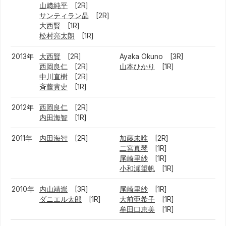
山﨑純平
[2R]
サンティラン晶
[2R]
大西賢
[1R]
松村亮太朗
[1R]
2013年
大西賢
[2R]
Ayaka Okuno [3R]
西岡良仁
[2R]
山本ひかり
[1R]
中川直樹
[2R]
斉藤貴史
[1R]
2012年
西岡良仁
[2R]
内田海智
[1R]
2011年
内田海智
[2R]
加藤未唯
[2R]
二宮真琴
[1R]
尾崎里紗
[1R]
小和瀬望帆
[1R]
2010年
内山靖崇
[3R]
尾崎里紗
[1R]
ダニエル太郎
[1R]
大前亜希子
[1R]
牟田口恵美
[1R]