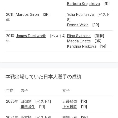
Barbora Krejcikova
[1R]
2011
Marcos Giron [3R]
Yulia Putintseva
[ベスト
年
8]
Donna Vekic
[3R]
2010
James Duckworth
[ベスト4]
Elina Svitolina
[優勝]
年
Magda Linette [3R]
Karolina Pliskova
[1R]
本戦出場していた日本人選手の成績
年度
男子
女子
2025年
田畑遼
[ベスト4]
五藤玲奈
[1R]
川西飛生
[1R]
上方璃咲
[1R]
2024年
坂本怜
[ベスト8]
園部八奏
[3R]