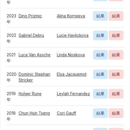
年
2023
Dino Prizmic
Alina Korneeva
結果
結果
年
2022
Gabriel Debru
Lucie Havlickova
結果
結果
年
2021
Luca Van Assche
Linda Noskova
結果
結果
年
2020
Dominic Stephan
Elsa Jacquemot
結果
結果
年
Stricker
2019
Holger Rune
Leylah Fernandez
結果
結果
年
2018
Chun Hsin Tseng
Cori Gauff
結果
結果
年