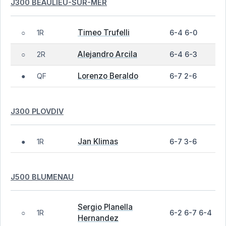
J300 BEAULIEU-SUR-MER
Timeo Trufelli
1R
6-4 6-0
○
Alejandro Arcila
2R
6-4 6-3
○
Lorenzo Beraldo
QF
6-7 2-6
●
J300 PLOVDIV
Jan Klimas
1R
6-7 3-6
●
J500 BLUMENAU
Sergio Planella
1R
6-2 6-7 6-4
○
Hernandez