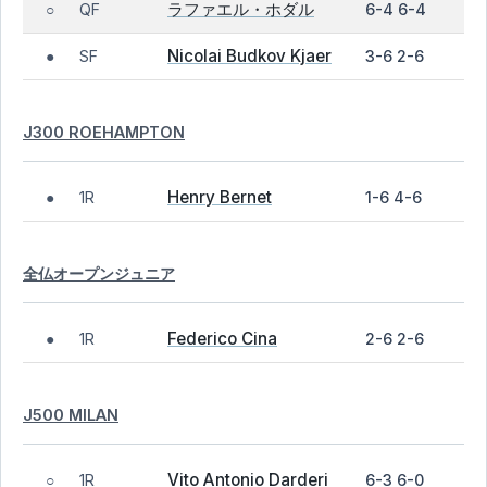
ラファエル・ホダル
QF
6-4 6-4
○
Nicolai Budkov Kjaer
SF
3-6 2-6
●
J300 ROEHAMPTON
Henry Bernet
1R
1-6 4-6
●
全仏オープンジュニア
Federico Cina
1R
2-6 2-6
●
J500 MILAN
Vito Antonio Darderi
1R
6-3 6-0
○