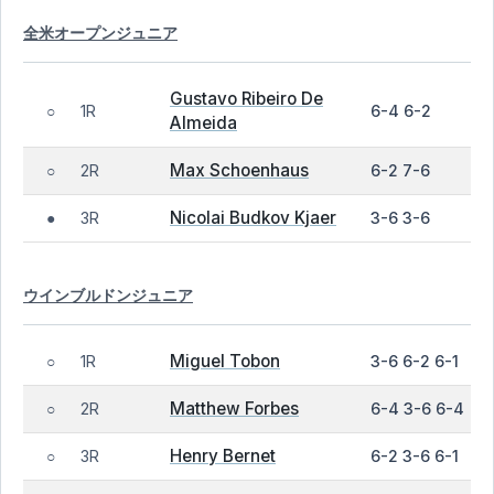
全米オープンジュニア
Gustavo Ribeiro De
1R
6-4 6-2
○
Almeida
Max Schoenhaus
2R
6-2 7-6
○
Nicolai Budkov Kjaer
3R
3-6 3-6
●
ウインブルドンジュニア
Miguel Tobon
1R
3-6 6-2 6-1
○
Matthew Forbes
2R
6-4 3-6 6-4
○
Henry Bernet
3R
6-2 3-6 6-1
○