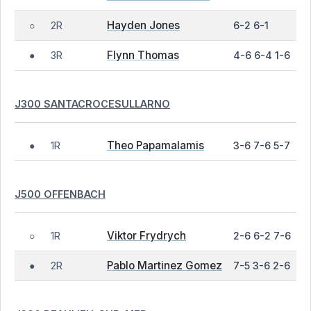
Hayden Jones
2R
6-2 6-1
○
Flynn Thomas
3R
4-6 6-4 1-6
●
J300 SANTACROCESULLARNO
Theo Papamalamis
1R
3-6 7-6 5-7
●
J500 OFFENBACH
Viktor Frydrych
1R
2-6 6-2 7-6
○
Pablo Martinez Gomez
2R
7-5 3-6 2-6
●