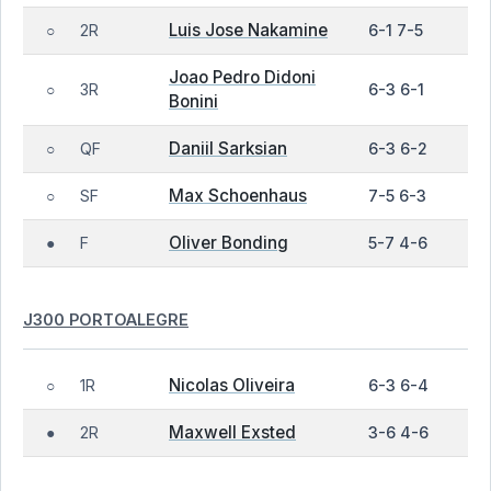
Luis Jose Nakamine
2R
6-1 7-5
○
Joao Pedro Didoni
3R
6-3 6-1
○
Bonini
Daniil Sarksian
QF
6-3 6-2
○
Max Schoenhaus
SF
7-5 6-3
○
Oliver Bonding
F
5-7 4-6
●
J300 PORTOALEGRE
Nicolas Oliveira
1R
6-3 6-4
○
Maxwell Exsted
2R
3-6 4-6
●