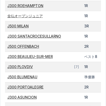
J300 ROEHAMPTON
1R
全仏オープンジュニア
1R
J500 MILAN
3R
J300 SANTACROCESULLARNO
1R
J500 OFFENBACH
2R
J300 BEAULIEU-SUR-MER
ベスト8
J300 PLOVDIV
1R
[7]
J500 BLUMENAU
準優勝
J300 PORTOALEGRE
2R
J300 ASUNCION
1R