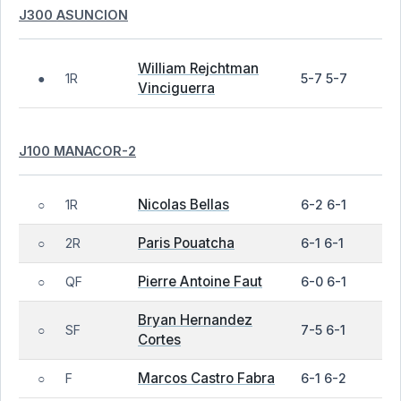
J300 ASUNCION
William Rejchtman
1R
5-7 5-7
●
Vinciguerra
J100 MANACOR-2
Nicolas Bellas
1R
6-2 6-1
○
Paris Pouatcha
2R
6-1 6-1
○
Pierre Antoine Faut
QF
6-0 6-1
○
Bryan Hernandez
SF
7-5 6-1
○
Cortes
Marcos Castro Fabra
F
6-1 6-2
○