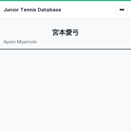
Junior Tennis Database
宮本愛弓
Ayumi Miyamoto