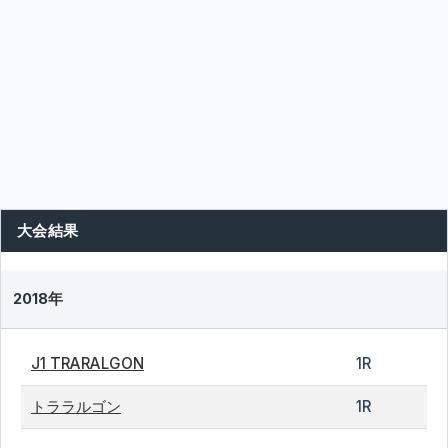
大会結果
2018年
J1 TRARALGON
1R
トララルゴン
1R