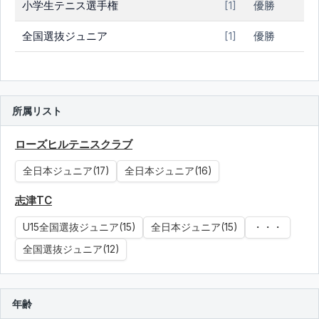
小学生テニス選手権
優勝
[1]
全国選抜ジュニア
優勝
[1]
所属リスト
ローズヒルテニスクラブ
全日本ジュニア(17)
全日本ジュニア(16)
志津TC
U15全国選抜ジュニア(15)
全日本ジュニア(15)
・・・
全国選抜ジュニア(12)
年齢