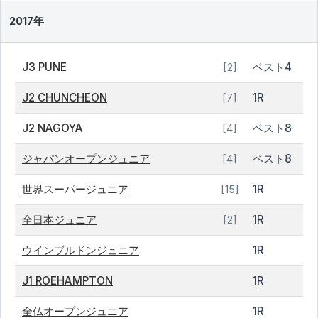
2017年
J3 PUNE
ベスト4
[2]
J2 CHUNCHEON
1R
[7]
J2 NAGOYA
ベスト8
[4]
ジャパンオープンジュニア
ベスト8
[4]
世界スーパージュニア
1R
[15]
全日本ジュニア
1R
[2]
ウインブルドンジュニア
1R
J1 ROEHAMPTON
1R
全仏オープンジュニア
1R