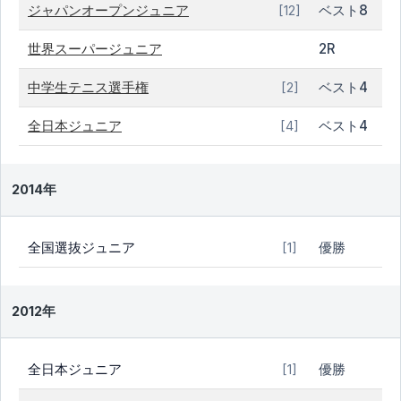
ジャパンオープンジュニア
ベスト8
[12]
世界スーパージュニア
2R
中学生テニス選手権
ベスト4
[2]
全日本ジュニア
ベスト4
[4]
2014年
全国選抜ジュニア
優勝
[1]
2012年
全日本ジュニア
優勝
[1]