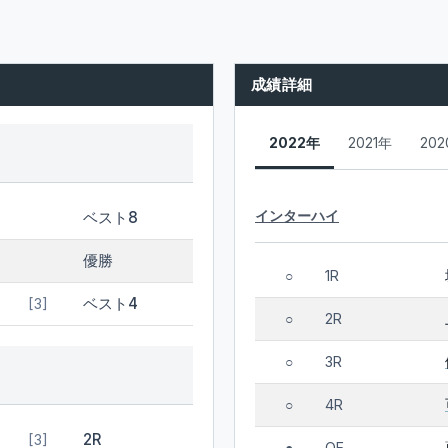
成績詳細
2022年
2021年
20
インターハイ
ベスト8
優勝
1R
○
ベスト4
[3]
2R
○
3R
○
4R
○
2R
[3]
QF