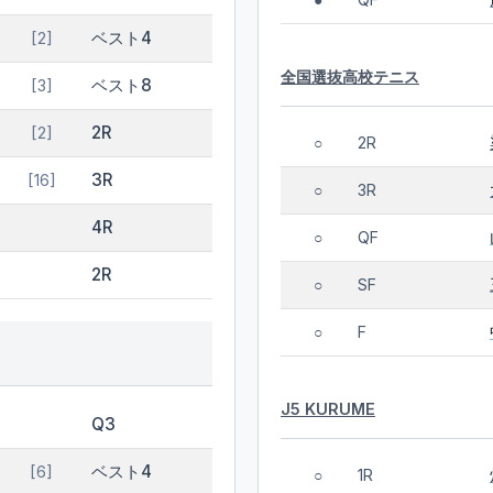
●
ベスト4
[2]
全国選抜高校テニス
ベスト8
[3]
2R
[2]
2R
○
3R
[16]
3R
○
4R
QF
○
2R
SF
○
F
○
J5 KURUME
Q3
ベスト4
[6]
1R
○