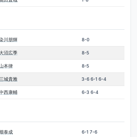
染川朋輝
8-0
大沼広季
8-5
山本律
8-5
三城貴雅
3-6 6-1 6-4
中西康輔
6-3 6-4
畑泰成
6-1 7-6