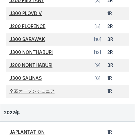
J200 PIESTANY
2R
[8]
J300 PLOVDIV
1R
J200 FLORENCE
2R
[5]
J300 SARAWAK
3R
[10]
J300 NONTHABURI
2R
[12]
J200 NONTHABURI
3R
[9]
J300 SALINAS
1R
[6]
全豪オープンジュニア
1R
2022年
JAPLANTATION
1R