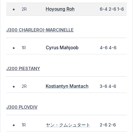
Hoyoung Roh
2R
6-4 2-6 1-6
●
J300 CHARLEROI-MARCINELLE
Cyrus Mahjoob
1R
4-6 4-6
●
J200 PIESTANY
Kostiantyn Mantach
2R
3-6 4-6
●
J300 PLOVDIV
ヤン・クムシュタート
1R
2-6 2-6
●