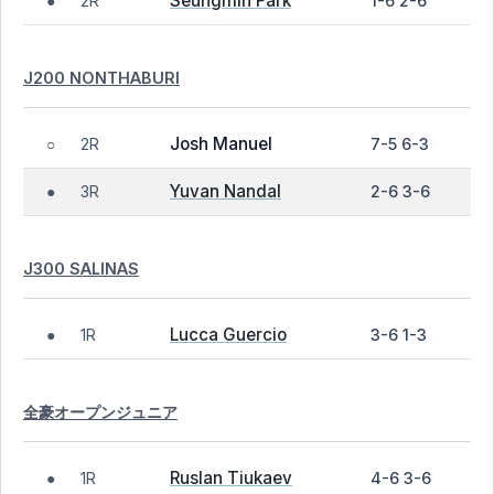
Seungmin Park
2R
1-6 2-6
●
J200 NONTHABURI
Josh Manuel
2R
7-5 6-3
○
Yuvan Nandal
3R
2-6 3-6
●
J300 SALINAS
Lucca Guercio
1R
3-6 1-3
●
全豪オープンジュニア
Ruslan Tiukaev
1R
4-6 3-6
●