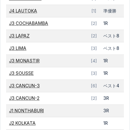
J4 LAUTOKA
準優勝
[1]
J3 COCHABAMBA
1R
[2]
J3 LAPAZ
ベスト8
[2]
J3 LIMA
ベスト8
[3]
J3 MONASTIR
1R
[4]
J3 SOUSSE
1R
[3]
J3 CANCUN-3
ベスト4
[6]
J3 CANCUN-2
3R
[2]
J1 NONTHABURI
3R
J2 KOLKATA
1R