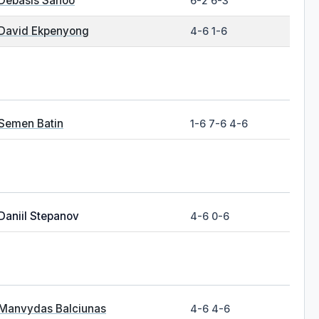
Debasis Sahoo
6-2 6-3
David Ekpenyong
4-6 1-6
Semen Batin
1-6 7-6 4-6
Daniil Stepanov
4-6 0-6
Manvydas Balciunas
4-6 4-6