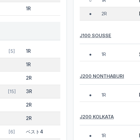
1R
○
1R
2R
●
J100 SOUSSE
1R
[5]
1R
●
1R
J200 NONTHABURI
2R
3R
[15]
1R
●
2R
J200 KOLKATA
2R
ベスト4
[6]
1R
●