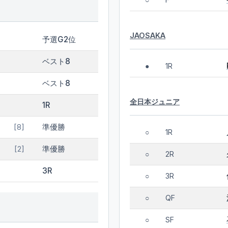
○
JAOSAKA
予選G2位
ベスト8
1R
●
ベスト8
全日本ジュニア
1R
準優勝
[8]
1R
○
準優勝
[2]
2R
○
3R
3R
○
QF
○
SF
○