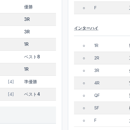
優勝
F
○
3R
インターハイ
3R
1R
1R
○
ベスト8
2R
○
1R
3R
○
準優勝
[4]
4R
○
ベスト4
[4]
QF
○
SF
○
F
○