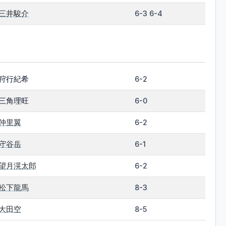
三井駿介
6-3 6-4
狩行紀希
6-2
三角理旺
6-0
仲里翼
6-2
守谷岳
6-1
望月滉太郎
6-2
松下龍馬
8-3
大田空
8-5