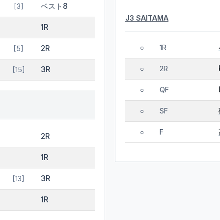
ベスト8
[3]
J3 SAITAMA
1R
1R
2R
○
[5]
2R
3R
○
[15]
QF
○
SF
○
F
○
2R
1R
3R
[13]
1R