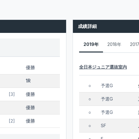
成績詳細
2019年
2018年
201
全日本ジュニア選抜室内
優勝
1R
予選G
○
優勝
[3]
予選G
○
優勝
予選G
○
優勝
[2]
SF
○
F