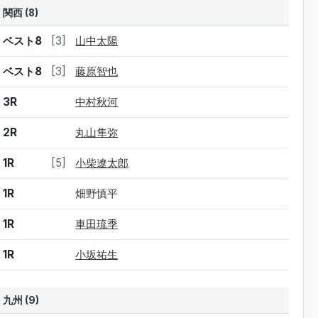
関西 (8)
結果
シード
選手名
ベスト8
[3]
山中太陽
ベスト8
[3]
藤原智也
3R
中村秋河
2R
丸山隼弥
1R
[5]
小柴遼太郎
1R
畑野慎平
1R
車田琉季
1R
小坂祐生
九州 (9)