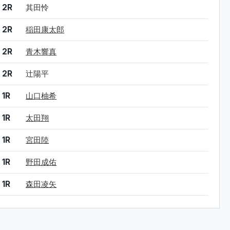
結果
シード
選手名
2R
其田怜
2R
稲田康太郎
2R
青木響真
2R
辻陽平
1R
山口柚希
1R
太田翔
1R
宮田陸
1R
野田成佑
1R
森田凌矢