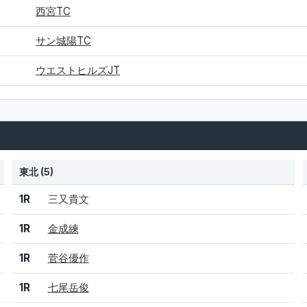
西宮TC
サン城陽TC
ウエストヒルズJT
東北 (5)
結果
シード
選手名
1R
三又貴文
1R
金成練
1R
菅谷優作
1R
七尾岳俊