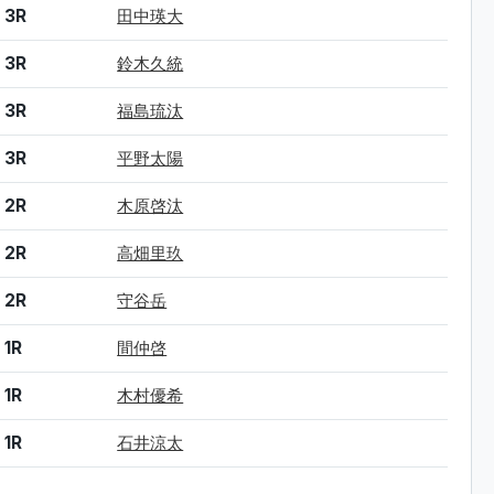
3R
田中瑛大
3R
鈴木久統
3R
福島琉汰
3R
平野太陽
2R
木原啓汰
2R
高畑里玖
2R
守谷岳
1R
間仲啓
1R
木村優希
1R
石井涼太