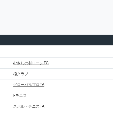
所属
むさしの村ローンTC
楠クラブ
グローバルプロTA
Fテニス
スポルトテニスTA