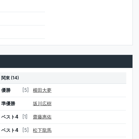
関東 (14)
結果
シード
選手名
優勝
[5]
横田大夢
準優勝
坂川広樹
ベスト4
[1]
齋藤惠佑
ベスト4
[5]
松下龍馬