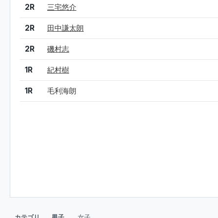
結果
シード
選手名
2R
三宅悠介
2R
田中謙太朗
2R
磯村志
1R
紀村樹
1R
毛利海朗
カテゴリ
男子
女子