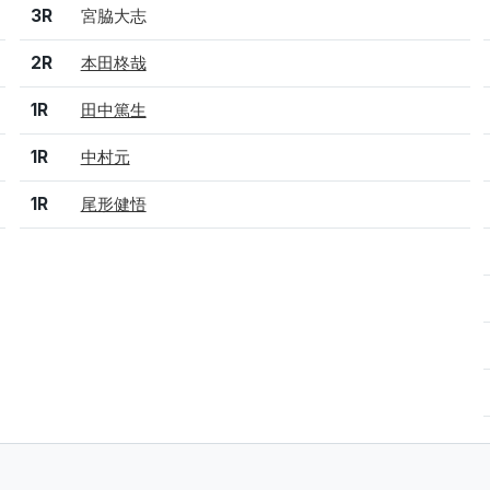
結果
シード
選手名
3R
宮脇大志
2R
本田柊哉
1R
田中篤生
1R
中村元
1R
尾形健悟