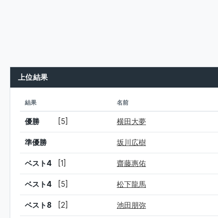
上位結果
シード
結果
名前
優勝
[5]
横田大夢
準優勝
坂川広樹
ベスト4
[1]
齋藤惠佑
ベスト4
[5]
松下龍馬
ベスト8
[2]
池田朋弥