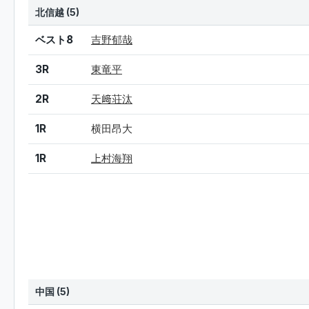
北信越 (5)
結果
シード
選手名
ベスト8
吉野郁哉
3R
東竜平
2R
天﨑荘汰
1R
横田昂大
1R
上村海翔
中国 (5)