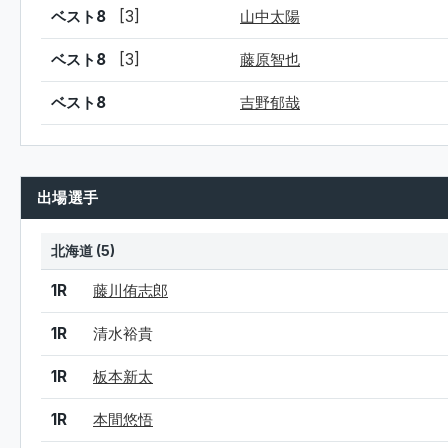
ベスト8
[3]
山中太陽
ベスト8
[3]
藤原智也
ベスト8
吉野郁哉
出場選手
北海道 (5)
結果
シード
選手名
1R
藤川侑志郎
1R
清水裕貴
1R
板本新太
1R
本間悠悟