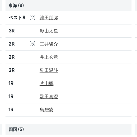
東海 (8)
結果
シード
選手名
ベスト8
[2]
池田朋弥
3R
影山太星
2R
[5]
三井駿介
2R
井上玄意
2R
副田温斗
1R
片山楓
1R
駒田真澄
1R
島袋凌
四国 (5)