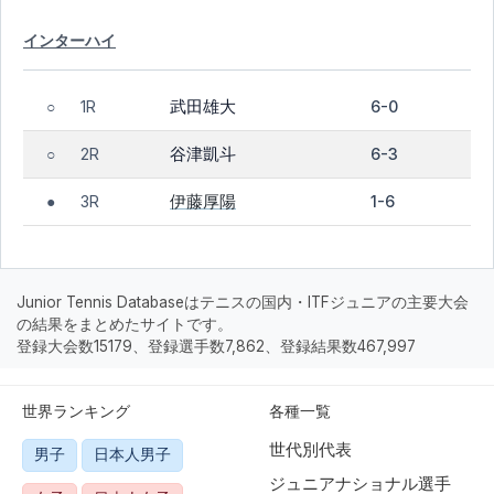
インターハイ
武田雄大
1R
6-0
○
谷津凱斗
2R
6-3
○
伊藤厚陽
3R
1-6
●
Junior Tennis Databaseはテニスの国内・ITFジュニアの主要大会
の結果をまとめたサイトです。
登録大会数15179、登録選手数7,862、登録結果数467,997
世界ランキング
各種一覧
世代別代表
男子
日本人男子
ジュニアナショナル選手