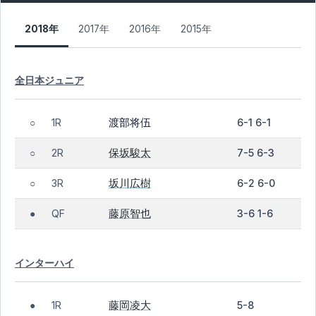
2018年
2017年
2016年
2015年
全日本ジュニア
渡部将伍
1R
6-1 6-1
○
保坂駿太
2R
7-5 6-3
○
坂川広樹
3R
6-2 6-0
○
藤原智也
QF
3-6 1-6
●
インターハイ
藤岡凌大
1R
5-8
●