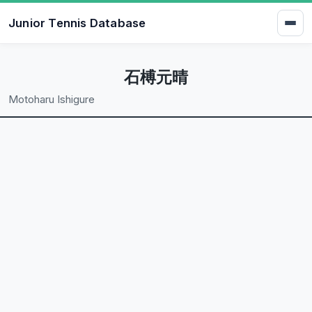
Junior Tennis Database
石榑元晴
Motoharu Ishigure