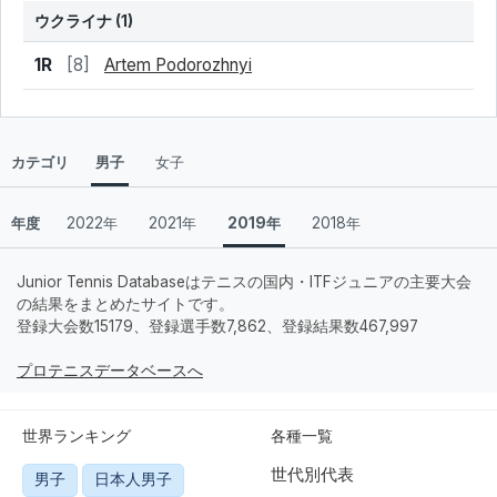
ウクライナ
(1)
結果
シード
選手名
1R
[8]
Artem Podorozhnyi
カテゴリ
男子
女子
年度
2022年
2021年
2019年
2018年
Junior Tennis Databaseはテニスの国内・ITFジュニアの主要大会
の結果をまとめたサイトです。
登録大会数15179、登録選手数7,862、登録結果数467,997
プロテニスデータベースへ
世界ランキング
各種一覧
世代別代表
男子
日本人男子