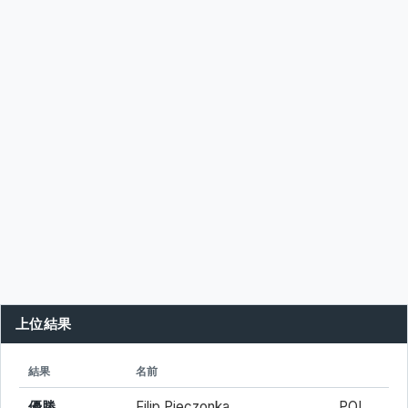
上位結果
シード
所属
結果
名前
優勝
Filip Pieczonka
POL