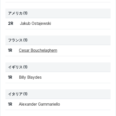
アメリカ
(1)
結果
シード
選手名
2R
Jakub Ostajewski
フランス
(1)
結果
シード
選手名
1R
Cesar Bouchelaghem
イギリス
(1)
結果
シード
選手名
1R
Billy Blaydes
イタリア
(1)
結果
シード
選手名
1R
Alexander Gammariello