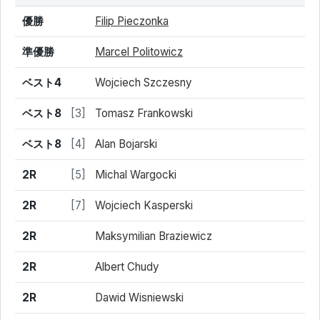
結果
シード
選手名
優勝
Filip Pieczonka
準優勝
Marcel Politowicz
ベスト4
Wojciech Szczesny
ベスト8
[3]
Tomasz Frankowski
ベスト8
[4]
Alan Bojarski
2R
[5]
Michal Wargocki
2R
[7]
Wojciech Kasperski
2R
Maksymilian Braziewicz
2R
Albert Chudy
2R
Dawid Wisniewski