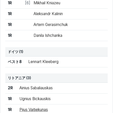
1R
[6]
Mikhail Kniazeu
1R
Aleksandr Kalinin
1R
Artem Gerasimchuk
1R
Danila Ishchanka
ドイツ
(1)
結果
シード
選手名
ベスト8
Lennart Kleeberg
リトアニア
(3)
結果
シード
選手名
2R
Ainius Sabaliauskas
1R
Ugnius Bickauskis
1R
Pijus Vaitiekunas