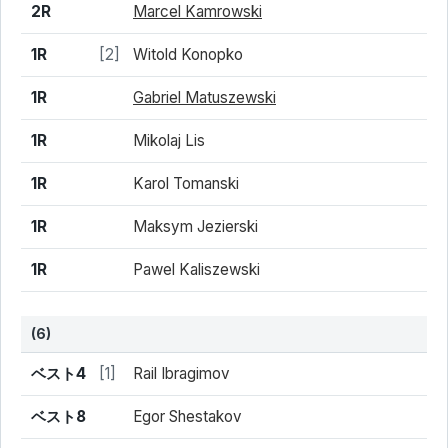
2R
Marcel Kamrowski
1R
[2]
Witold Konopko
1R
Gabriel Matuszewski
1R
Mikolaj Lis
1R
Karol Tomanski
1R
Maksym Jezierski
1R
Pawel Kaliszewski
(6)
結果
シード
選手名
ベスト4
[1]
Rail Ibragimov
ベスト8
Egor Shestakov