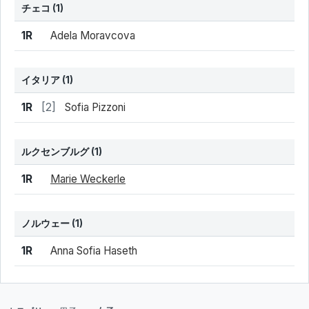
チェコ
(1)
結果
シード
選手名
1R
Adela Moravcova
イタリア
(1)
結果
シード
選手名
1R
[2]
Sofia Pizzoni
ルクセンブルグ
(1)
結果
シード
選手名
1R
Marie Weckerle
ノルウェー
(1)
結果
シード
選手名
1R
Anna Sofia Haseth