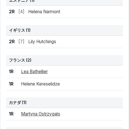
エストニア
(1)
結果
シード
選手名
2R
[4]
Helena Narmont
イギリス
(1)
結果
シード
選手名
2R
[7]
Lily Hutchings
フランス
(2)
結果
シード
選手名
1R
Lea Bathellier
1R
Helene Kereselidze
カナダ
(1)
結果
シード
選手名
1R
Martyna Ostrzygalo