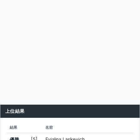
上位結果
シード
所属
結果
名前
優勝
[5]
Evialina Laskevich