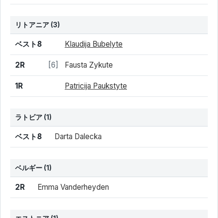
リトアニア
(3)
結果
シード
選手名
ベスト8
Klaudija Bubelyte
2R
[6]
Fausta Zykute
1R
Patricija Paukstyte
ラトビア
(1)
結果
シード
選手名
ベスト8
Darta Dalecka
ベルギー
(1)
結果
シード
選手名
2R
Emma Vanderheyden