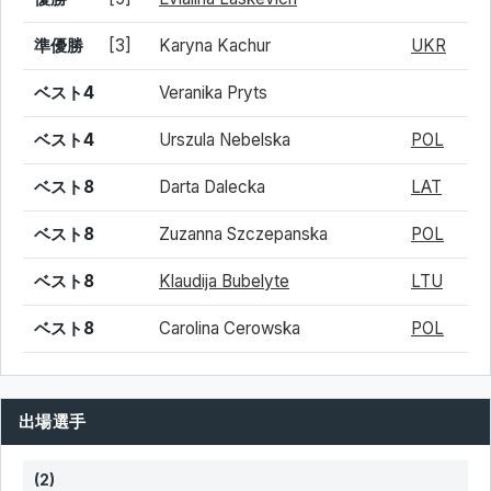
準優勝
[3]
Karyna Kachur
UKR
ベスト4
Veranika Pryts
ベスト4
Urszula Nebelska
POL
ベスト8
Darta Dalecka
LAT
ベスト8
Zuzanna Szczepanska
POL
ベスト8
Klaudija Bubelyte
LTU
ベスト8
Carolina Cerowska
POL
出場選手
(2)