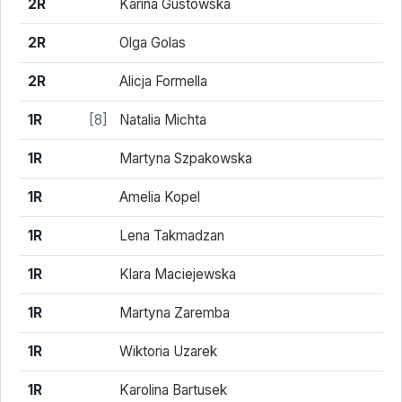
2R
Karina Gustowska
2R
Olga Golas
2R
Alicja Formella
1R
[8]
Natalia Michta
1R
Martyna Szpakowska
1R
Amelia Kopel
1R
Lena Takmadzan
1R
Klara Maciejewska
1R
Martyna Zaremba
1R
Wiktoria Uzarek
1R
Karolina Bartusek