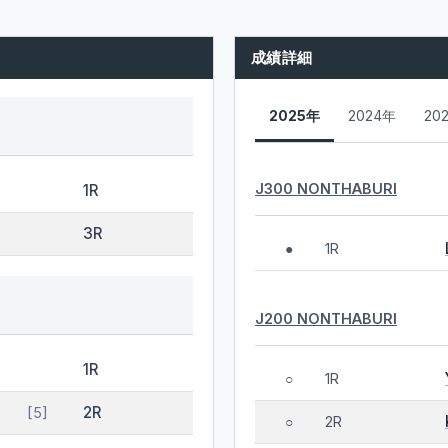
成績詳細
2025年
2024年
20
J300 NONTHABURI
1R
3R
1R
●
J200 NONTHABURI
1R
1R
○
2R
[5]
2R
○