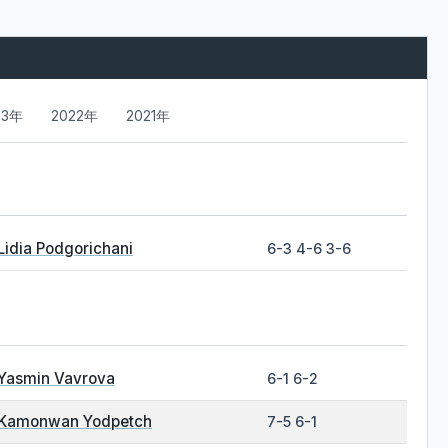
23年
2022年
2021年
Lidia Podgorichani
6-3 4-6 3-6
Yasmin Vavrova
6-1 6-2
Kamonwan Yodpetch
7-5 6-1