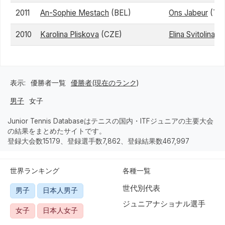
2011
An-Sophie Mestach
(BEL)
Ons Jabeur
(TU
2010
Karolina Pliskova
(CZE)
Elina Svitolina
(U
表示:
優勝者一覧
優勝者(現在のランク)
男子
女子
Junior Tennis Databaseはテニスの国内・ITFジュニアの主要大会
の結果をまとめたサイトです。
登録大会数15179、登録選手数7,862、登録結果数467,997
世界ランキング
各種一覧
世代別代表
男子
日本人男子
ジュニアナショナル選手
女子
日本人女子