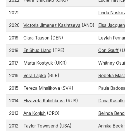
2022
Petra Marcinko
(CRO)
Lucie Havlickov
2021
Linda Noskova
2020
Victoria Jimenez Kasintseva
(AND)
Elsa Jacquemot
2019
Clara Tauson
(DEN)
Leylah Fernand
2018
En Shuo Liang
(TPE)
Cori Gauff
(USA
2017
Marta Kostyuk
(UKR)
Whitney Osuig
2016
Vera Lapko
(BLR)
Rebeka Masaro
2015
Tereza Mihalikova
(SVK)
Paula Badosa Gi
2014
Elizaveta Kulichkova
(RUS)
Daria Kasatkina
2013
Ana Konjuh
(CRO)
Belinda Bencic
(
2012
Taylor Townsend
(USA)
Annika Beck
(G