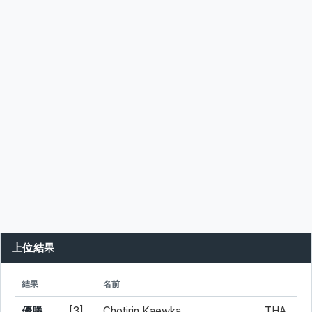
上位結果
シード
所属
結果
名前
優勝
[3]
Chotirin Kaewka
THA