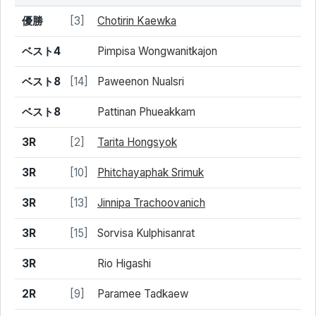
結果
シード
選手名
優勝
[3]
Chotirin Kaewka
ベスト4
Pimpisa Wongwanitkajon
ベスト8
[14]
Paweenon Nualsri
ベスト8
Pattinan Phueakkam
3R
[2]
Tarita Hongsyok
3R
[10]
Phitchayaphak Srimuk
3R
[13]
Jinnipa Trachoovanich
3R
[15]
Sorvisa Kulphisanrat
3R
Rio Higashi
2R
[9]
Paramee Tadkaew