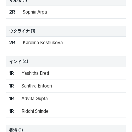
マルタ
(1)
結果
シード
選手名
2R
Sophia Arpa
ウクライナ
(1)
結果
シード
選手名
2R
Karolina Kostiukova
インド
(4)
結果
シード
選手名
1R
Yashitha Ereti
1R
Sarithra Entoori
1R
Advita Gupta
1R
Riddhi Shinde
香港
(1)