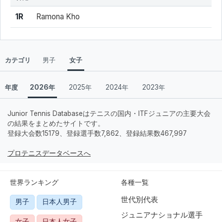
結果
シード
選手名
1R
Ramona Kho
カテゴリ
男子
女子
年度
2026年
2025年
2024年
2023年
Junior Tennis Databaseはテニスの国内・ITFジュニアの主要大会
の結果をまとめたサイトです。
登録大会数15179、登録選手数7,862、登録結果数467,997
プロテニスデータベースへ
世界ランキング
各種一覧
世代別代表
男子
日本人男子
ジュニアナショナル選手
女子
日本人女子