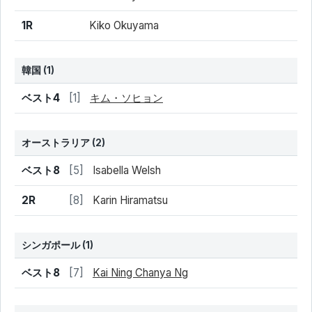
1R
Kiko Okuyama
韓国
(1)
結果
シード
選手名
ベスト4
[1]
キム・ソヒョン
オーストラリア
(2)
結果
シード
選手名
ベスト8
[5]
Isabella Welsh
2R
[8]
Karin Hiramatsu
シンガポール
(1)
結果
シード
選手名
ベスト8
[7]
Kai Ning Chanya Ng