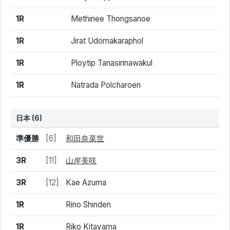
1R
Methinee Thongsanoe
1R
Jirat Udomakaraphol
1R
Ploytip Tanasirinawakul
1R
Natrada Polcharoen
日本 (6)
結果
シード
選手名
準優勝
[6]
和田奈菜世
3R
[11]
山岸美咲
3R
[12]
Kae Azuma
1R
Rino Shinden
1R
Riko Kitayama