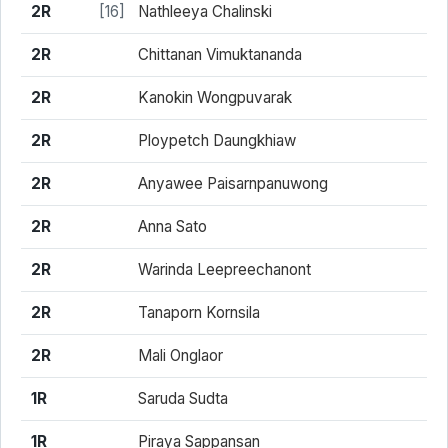
2R
[16]
Nathleeya Chalinski
2R
Chittanan Vimuktananda
2R
Kanokin Wongpuvarak
2R
Ploypetch Daungkhiaw
2R
Anyawee Paisarnpanuwong
2R
Anna Sato
2R
Warinda Leepreechanont
2R
Tanaporn Kornsila
2R
Mali Onglaor
1R
Saruda Sudta
1R
Piraya Sappansan