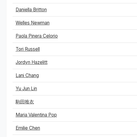
Daniella Britton
Welles Newman
Paola Pinera Celorio
Tori Russell
Jordyn Hazelitt
Lani Chang
Yu Jun Lin
駒田唯衣
Maria Valentina Pop
Emilie Chen