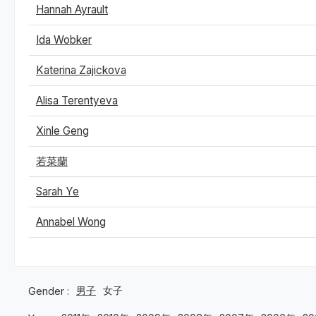
Hannah Ayrault
Ida Wobker
Katerina Zajickova
Alisa Terentyeva
Xinle Geng
若菜蘭
Sarah Ye
Annabel Wong
男子
女子
Gender :