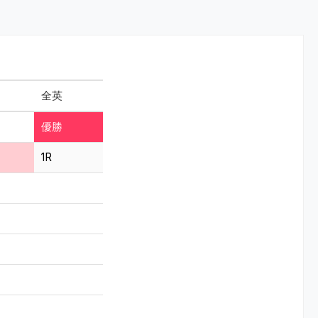
全英
優勝
1R