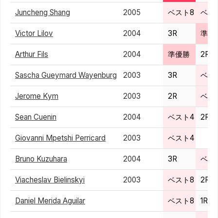
Juncheng Shang
2005
ベスト8
ベス
Victor Lilov
2004
3R
準優
Arthur Fils
2004
準優勝
2R
Sascha Gueymard Wayenburg
2003
3R
ベス
Jerome Kym
2003
2R
ベス
Sean Cuenin
2004
ベスト4
2R
Giovanni Mpetshi Perricard
2003
ベスト4
Bruno Kuzuhara
2004
3R
ベス
Viacheslav Bielinskyi
2003
ベスト8
2R
Daniel Merida Aguilar
ベスト8
1R