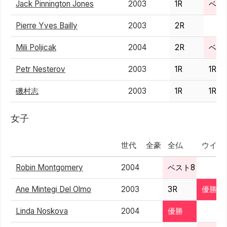
Jack Pinnington Jones
2003
1R
ベス
Pierre Yves Bailly
2003
2R
Mili Poljicak
2004
2R
ベス
Petr Nesterov
2003
1R
1R
磯村志
2003
1R
1R
女子
世代
全豪
全仏
ウイン
Robin Montgomery
2004
ベスト8
Ane Mintegi Del Olmo
2003
3R
優勝
Linda Noskova
2004
優勝