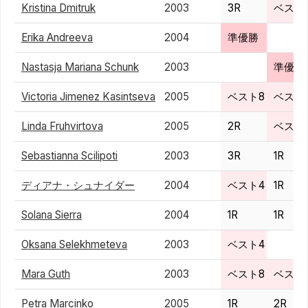
Kristina Dmitruk
2003
3R
ベスト
Erika Andreeva
2004
準優勝
Nastasja Mariana Schunk
2003
準優勝
Victoria Jimenez Kasintseva
2005
ベスト8
ベスト
Linda Fruhvirtova
2005
2R
ベスト
Sebastianna Scilipoti
2003
3R
1R
ディアナ・シュナイダー
2004
ベスト4
1R
Solana Sierra
2004
1R
1R
Oksana Selekhmeteva
2003
ベスト4
Mara Guth
2003
ベスト8
ベスト
Petra Marcinko
2005
1R
2R