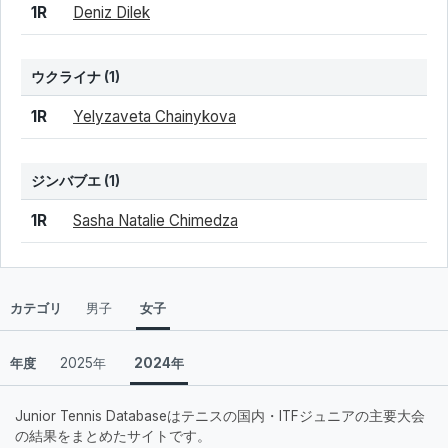
結果
シード
選手名
1R
Deniz Dilek
ウクライナ
(1)
結果
シード
選手名
1R
Yelyzaveta Chainykova
ジンバブエ
(1)
結果
シード
選手名
1R
Sasha Natalie Chimedza
カテゴリ
男子
女子
年度
2025年
2024年
Junior Tennis Databaseはテニスの国内・ITFジュニアの主要大会
の結果をまとめたサイトです。