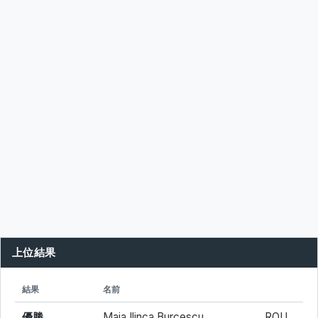
上位結果
シード
所属
結果
名前
優勝
Maia Ilinca Burcescu
ROU