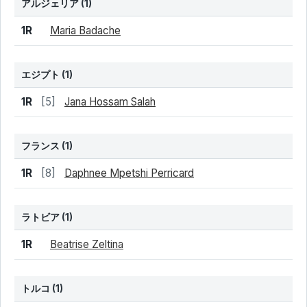
アルジェリア
(1)
結果
シード
選手名
1R
Maria Badache
エジプト
(1)
結果
シード
選手名
1R
[5]
Jana Hossam Salah
フランス
(1)
結果
シード
選手名
1R
[8]
Daphnee Mpetshi Perricard
ラトビア
(1)
結果
シード
選手名
1R
Beatrise Zeltina
トルコ
(1)