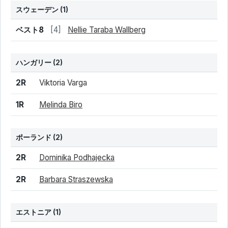
スウェーデン
(1)
結果
シード
選手名
ベスト8
[4]
Nellie Taraba Wallberg
ハンガリー
(2)
結果
シード
選手名
2R
Viktoria Varga
1R
Melinda Biro
ポーランド
(2)
結果
シード
選手名
2R
Dominika Podhajecka
2R
Barbara Straszewska
エストニア
(1)