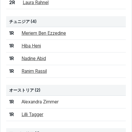
結果
シード
選手名
2R
Laura Rahnel
チュニジア
(4)
結果
シード
選手名
1R
Meriem Ben Ezzedine
1R
Hiba Heni
1R
Nadine Abid
1R
Ranim Rassil
オーストリア
(2)
結果
シード
選手名
1R
Alexandra Zimmer
1R
Lilli Tagger