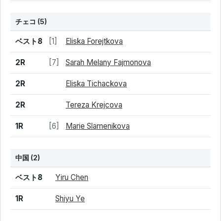
チェコ
(5)
結果
シード
選手名
ベスト8
[1]
Eliska Forejtkova
2R
[7]
Sarah Melany Fajmonova
2R
Eliska Tichackova
2R
Tereza Krejcova
1R
[6]
Marie Slamenikova
中国
(2)
結果
シード
選手名
ベスト8
Yiru Chen
1R
Shiyu Ye