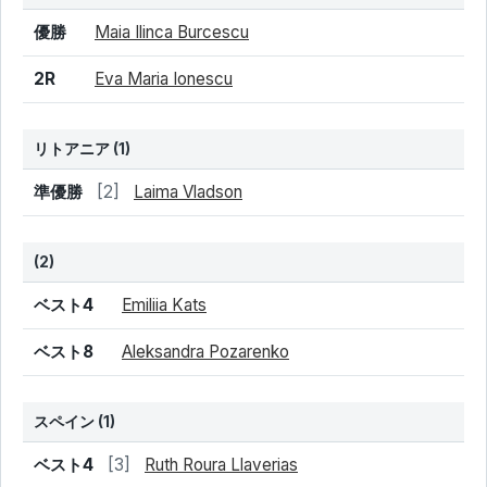
結果
シード
選手名
優勝
Maia Ilinca Burcescu
2R
Eva Maria Ionescu
リトアニア
(1)
結果
シード
選手名
準優勝
[2]
Laima Vladson
(2)
結果
シード
選手名
ベスト4
Emiliia Kats
ベスト8
Aleksandra Pozarenko
スペイン
(1)
結果
シード
選手名
ベスト4
[3]
Ruth Roura Llaverias