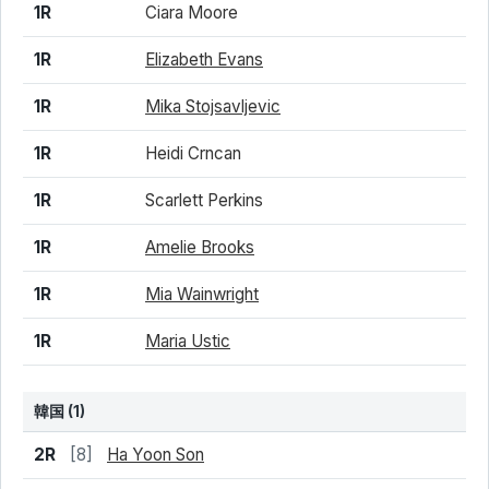
1R
Ciara Moore
1R
Elizabeth Evans
1R
Mika Stojsavljevic
1R
Heidi Crncan
1R
Scarlett Perkins
1R
Amelie Brooks
1R
Mia Wainwright
1R
Maria Ustic
韓国
(1)
結果
シード
選手名
2R
[8]
Ha Yoon Son