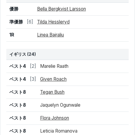
結果
シード
選手名
優勝
Bella Bergkvist Larsson
準優勝
[6]
Tilda Hessleryd
1R
Linea Bajraliu
イギリス
(24)
結果
シード
選手名
ベスト4
[2]
Marelie Raath
ベスト4
[3]
Given Roach
ベスト8
Tegan Bush
ベスト8
Jaquelyn Ogunwale
ベスト8
Flora Johnson
ベスト8
Leticia Romanova