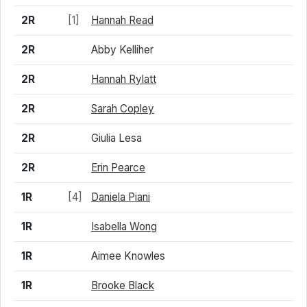
2R
[1]
Hannah Read
2R
Abby Kelliher
2R
Hannah Rylatt
2R
Sarah Copley
2R
Giulia Lesa
2R
Erin Pearce
1R
[4]
Daniela Piani
1R
Isabella Wong
1R
Aimee Knowles
1R
Brooke Black