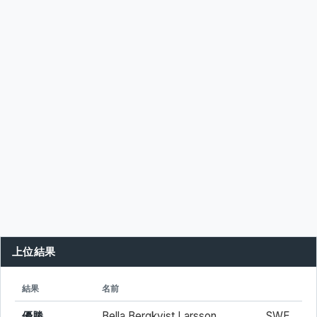
上位結果
シード
所属
結果
名前
優勝
Bella Bergkvist Larsson
SWE