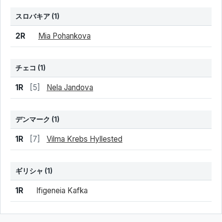
スロバキア
(1)
結果
シード
選手名
2R
Mia Pohankova
チェコ
(1)
結果
シード
選手名
1R
[5]
Nela Jandova
デンマーク
(1)
結果
シード
選手名
1R
[7]
Vilma Krebs Hyllested
ギリシャ
(1)
結果
シード
選手名
1R
Ifigeneia Kafka