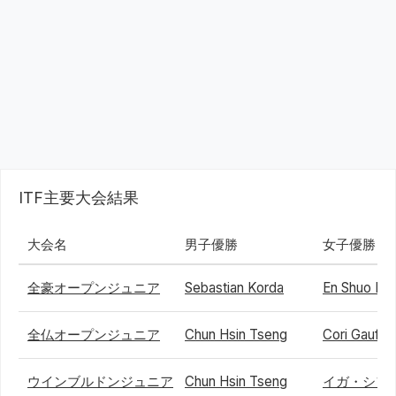
ITF主要大会結果
大会名
男子優勝
女子優勝
全豪オープンジュニア
Sebastian Korda
En Shuo Lia
全仏オープンジュニア
Chun Hsin Tseng
Cori Gauff
ウインブルドンジュニア
Chun Hsin Tseng
イガ・シフ