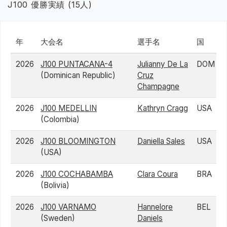
J100 優勝実績 (15人)
年
大会名
選手名
国
2026
J100 PUNTACANA-4
Julianny De La
DOM
(Dominican Republic)
Cruz
Champagne
2026
J100 MEDELLIN
Kathryn Cragg
USA
(Colombia)
2026
J100 BLOOMINGTON
Daniella Sales
USA
(USA)
2026
J100 COCHABAMBA
Clara Coura
BRA
(Bolivia)
2026
J100 VARNAMO
Hannelore
BEL
(Sweden)
Daniels