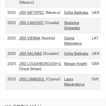
(Mexico)
2025
J100 METEPEC
(Mexico)
Sofiia Bielinska
UKR
2025
J100 CAKOVEC
(Croatia)
Ekaterina
Dotsenko
2025
J100 VIENNA
(Austria)
Darina
LAT
Matvejeva
2025
J100 SALINAS
(Ecuador)
Sofiia Bielinska
UKR
2025
J100 LOUGHBOROUGH-2
Megan Knight
GBR
(Great Britain)
2025
J100 LIMASSOL
(Cyprus)
Laura
SVK
Masarykova