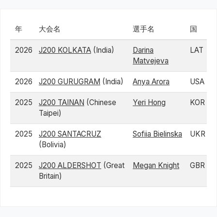
年
大会名
選手名
国
2026
J200 KOLKATA
(India)
Darina
LAT
Matvejeva
2026
J200 GURUGRAM
(India)
Anya Arora
USA
2025
J200 TAINAN
(Chinese
Yeri Hong
KOR
Taipei)
2025
J200 SANTACRUZ
Sofiia Bielinska
UKR
(Bolivia)
2025
J200 ALDERSHOT
(Great
Megan Knight
GBR
Britain)