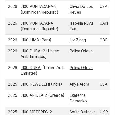
2026
J100 PUNTACANA-2
Olivia De Los
USA
(Dominican Republic)
Reyes
2026
J100 PUNTACANA
Isabella Ruyu
CAN
(Dominican Republic)
Yan
2026
J100 LIMA
(Peru)
Liv Zingg
GBR
2026
J100 DUBAI-2
(United
Polina Orlova
Arab Emirates)
2026
J100 DUBAI
(United Arab
Polina Orlova
Emirates)
2025
J100 NEWDELHI
(India)
Anya Arora
USA
2025
J100 ARIDEA-2
(Greece)
Ekaterina
Dotsenko
2025
J100 METEPEC-2
Sofiia Bielinska
UKR