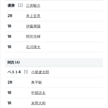
結果
シード
選手名
優勝
[2]
三井駿介
2R
井上玄意
1R
伊藤厚陽
1R
間宮浩輝
1R
石川瑛大
関西 (4)
結果
シード
選手名
ベスト4
[1]
小柴遼太郎
2R
奥平駿
1R
中留諒太
1R
末岡大和