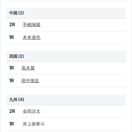
中国 (2)
結果
シード
選手名
2R
手嶋海陽
1R
木本達也
四国 (2)
結果
シード
選手名
1R
高木翼
1R
田中篤生
九州 (4)
結果
シード
選手名
2R
金田諒太
1R
井上亜希斗