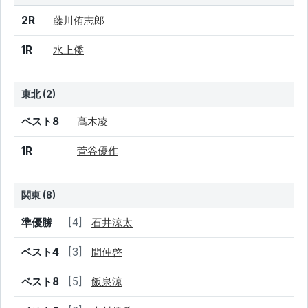
結果
シード
選手名
2R
藤川侑志郎
1R
水上倭
東北 (2)
結果
シード
選手名
ベスト8
髙木凌
1R
菅谷優作
関東 (8)
結果
シード
選手名
準優勝
[4]
石井涼太
ベスト4
[3]
間仲啓
ベスト8
[5]
飯泉涼