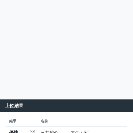
上位結果
シード
所属
結果
名前
優勝
[2]
三井駿介
アクトSC