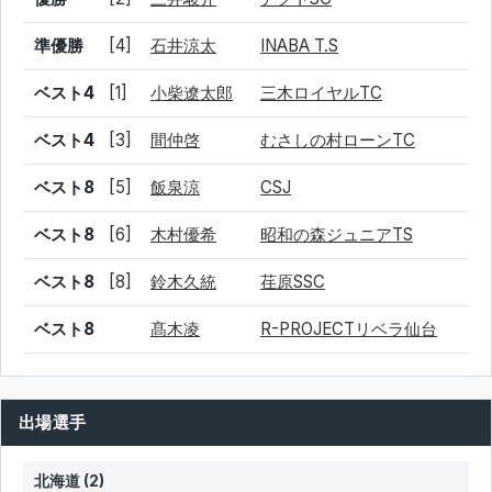
準優勝
[4]
石井涼太
INABA T.S
ベスト4
[1]
小柴遼太郎
三木ロイヤルTC
ベスト4
[3]
間仲啓
むさしの村ローンTC
ベスト8
[5]
飯泉涼
CSJ
ベスト8
[6]
木村優希
昭和の森ジュニアTS
ベスト8
[8]
鈴木久統
荏原SSC
ベスト8
髙木凌
R-PROJECTリベラ仙台
出場選手
北海道 (2)