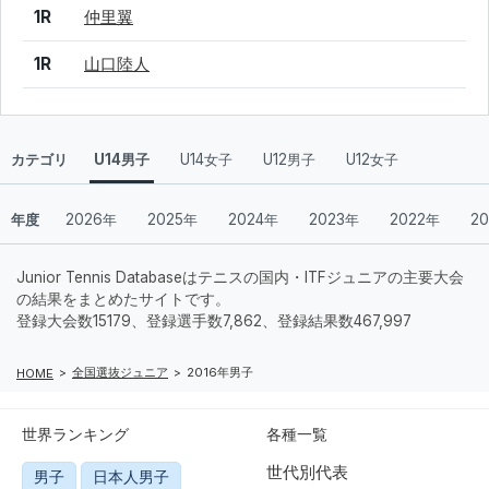
1R
仲里翼
1R
山口陸人
カテゴリ
U14男子
U14女子
U12男子
U12女子
年度
2026年
2025年
2024年
2023年
2022年
2
Junior Tennis Databaseはテニスの国内・ITFジュニアの主要大会
の結果をまとめたサイトです。
登録大会数15179、登録選手数7,862、登録結果数467,997
全国選抜ジュニア
2016年男子
HOME
世界ランキング
各種一覧
世代別代表
男子
日本人男子