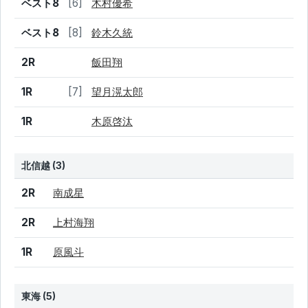
ベスト8
[6]
木村優希
ベスト8
[8]
鈴木久統
2R
飯田翔
1R
[7]
望月滉太郎
1R
木原啓汰
北信越 (3)
結果
シード
選手名
2R
南成星
2R
上村海翔
1R
原風斗
東海 (5)